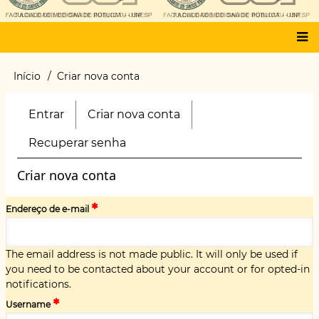
Main
Início
Criar nova conta
Trilha
menu
de
navegação
Entrar
Criar nova conta
(aba
Primary
ativa)
tabs
Recuperar senha
Criar nova conta
Endereço de e-mail
The email address is not made public. It will only be used if
you need to be contacted about your account or for opted-in
notifications.
Username