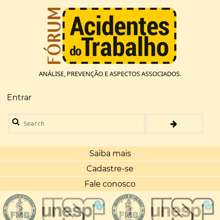
Pular
para
o
conteúdo
principal
ANÁLISE, PREVENÇÃO E ASPECTOS ASSOCIADOS.
Entrar
Menu
de
Search
conta
de
usuário
Saiba mais
Cadastre-se
Fale conosco