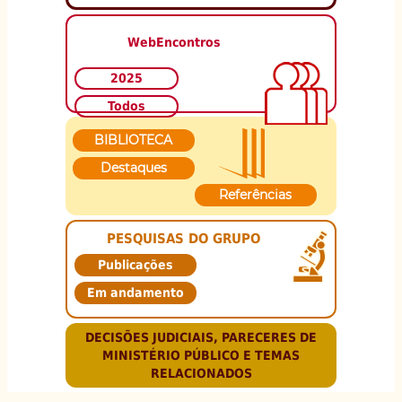
WebEncontros
2025
Todos
BIBLIOTECA
Destaques
Referências
PESQUISAS DO GRUPO
Publicações
Em andamento
DECISÕES JUDICIAIS, PARECERES DE
MINISTÉRIO PÚBLICO E TEMAS
RELACIONADOS