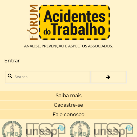
Pular
para
o
conteúdo
principal
ANÁLISE, PREVENÇÃO E ASPECTOS ASSOCIADOS.
Entrar
Menu
de
Search
conta
de
usuário
Saiba mais
Cadastre-se
Fale conosco