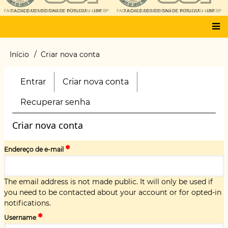
Main
Início
Criar nova conta
Trilha
menu
de
navegação
Entrar
Criar nova conta
(aba
Primary
ativa)
tabs
Recuperar senha
Criar nova conta
Endereço de e-mail
The email address is not made public. It will only be used if
you need to be contacted about your account or for opted-in
notifications.
Username