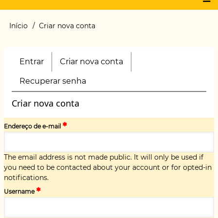
Main
Início
Criar nova conta
Trilha
menu
de
navegação
Entrar
Criar nova conta
(aba
Primary
ativa)
tabs
Recuperar senha
Criar nova conta
Endereço de e-mail
The email address is not made public. It will only be used if
you need to be contacted about your account or for opted-in
notifications.
Username