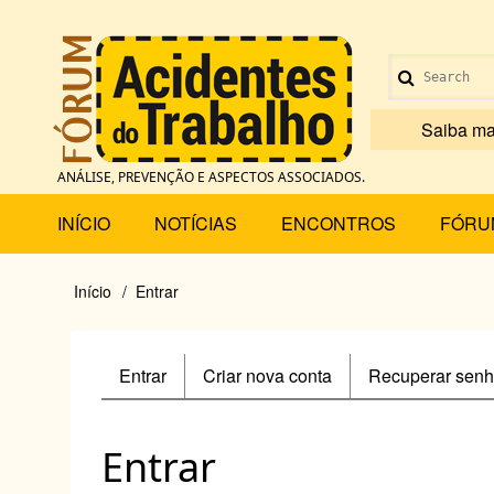
Pular
para
Menu
o
Search
conteúdo
de
principal
Saiba ma
conta
ANÁLISE, PREVENÇÃO E ASPECTOS ASSOCIADOS.
de
Main
INÍCIO
NOTÍCIAS
ENCONTROS
FÓRU
usuário
menu
Início
Entrar
Trilha
de
Entrar
(aba
Criar nova conta
Recuperar sen
Primary
navegação
ativa)
tabs
Entrar