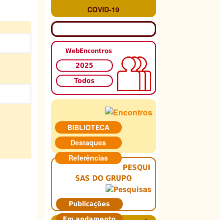
COVID-19
WebEncontros
2025
Todos
BIBLIOTECA
Destaques
Referências
PESQUI
SAS DO GRUPO
Publicações
Em andamento