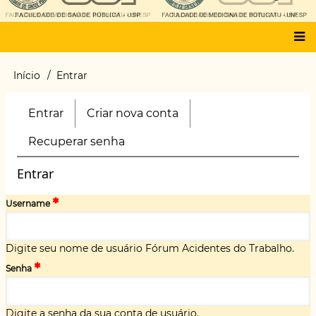
Main
Início
Entrar
Trilha
menu
de
navegação
Entrar
(aba
Criar nova conta
Primary
ativa)
tabs
Recuperar senha
Entrar
Username
Digite seu nome de usuário Fórum Acidentes do Trabalho.
Senha
Digite a senha da sua conta de usuário.