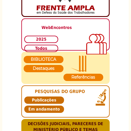
WebEncontros
2025
Todos
BIBLIOTECA
Destaques
Referências
PESQUISAS DO GRUPO
Publicações
Em andamento
DECISÕES JUDICIAIS, PARECERES DE
MINISTÉRIO PÚBLICO E TEMAS