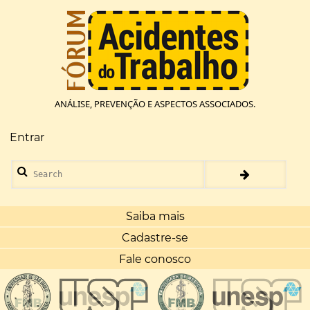
Pular
para
o
conteúdo
principal
ANÁLISE, PREVENÇÃO E ASPECTOS ASSOCIADOS.
Entrar
Menu
de
Search
conta
de
usuário
Saiba mais
Cadastre-se
Fale conosco