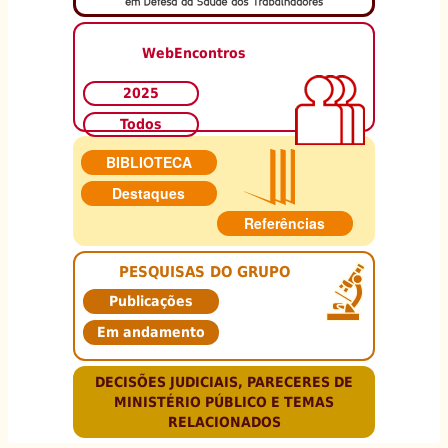
WebEncontros
2025
Todos
BIBLIOTECA
Destaques
Referências
PESQUISAS DO GRUPO
Publicações
Em andamento
DECISÕES JUDICIAIS, PARECERES DE
MINISTÉRIO PÚBLICO E TEMAS
RELACIONADOS