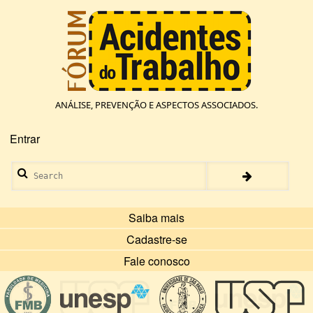
Pular
para
o
conteúdo
principal
ANÁLISE, PREVENÇÃO E ASPECTOS ASSOCIADOS.
Entrar
Menu
de
Search
conta
de
usuário
Saiba mais
Cadastre-se
Fale conosco