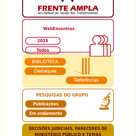
WebEncontros
2025
Todos
BIBLIOTECA
Destaques
Referências
PESQUISAS DO GRUPO
Publicações
Em andamento
DECISÕES JUDICIAIS, PARECERES DE
MINISTÉRIO PÚBLICO E TEMAS