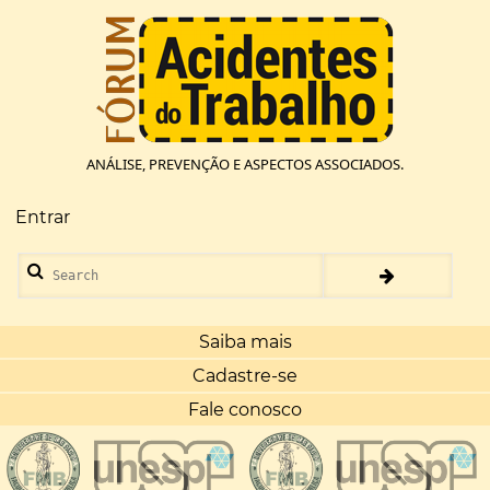
Pular
para
o
conteúdo
principal
ANÁLISE, PREVENÇÃO E ASPECTOS ASSOCIADOS.
Entrar
Menu
de
Search
conta
de
usuário
Saiba mais
Cadastre-se
Fale conosco