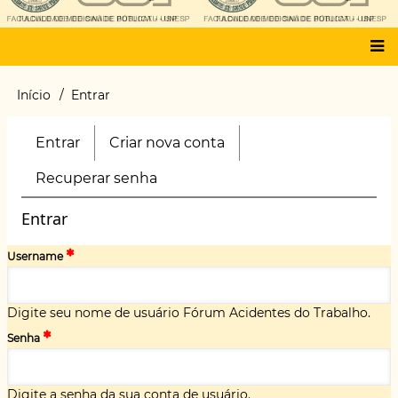
Main
Início
Entrar
Trilha
menu
de
navegação
Entrar
(aba
Criar nova conta
Primary
ativa)
tabs
Recuperar senha
Entrar
Username
Digite seu nome de usuário Fórum Acidentes do Trabalho.
Senha
Digite a senha da sua conta de usuário.