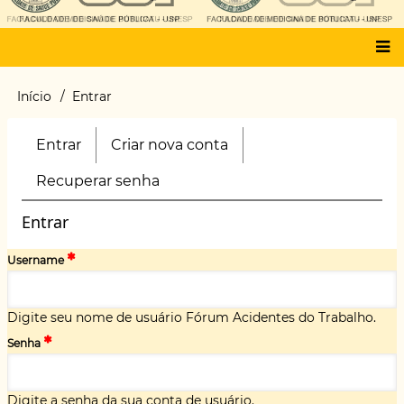
Main
Início
Entrar
Trilha
menu
de
navegação
Entrar
(aba
Criar nova conta
Primary
ativa)
tabs
Recuperar senha
Entrar
Username
Digite seu nome de usuário Fórum Acidentes do Trabalho.
Senha
Digite a senha da sua conta de usuário.