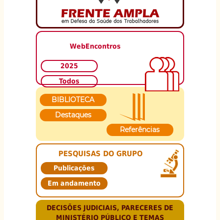
WebEncontros
2025
Todos
BIBLIOTECA
Destaques
Referências
PESQUISAS DO GRUPO
Publicações
Em andamento
DECISÕES JUDICIAIS, PARECERES DE
MINISTÉRIO PÚBLICO E TEMAS