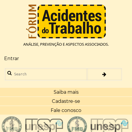
Pular
para
o
conteúdo
principal
ANÁLISE, PREVENÇÃO E ASPECTOS ASSOCIADOS.
Entrar
Menu
de
Search
conta
de
usuário
Saiba mais
Cadastre-se
Fale conosco