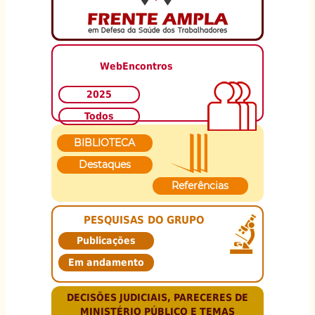
WebEncontros
2025
Todos
BIBLIOTECA
Destaques
Referências
PESQUISAS DO GRUPO
Publicações
Em andamento
DECISÕES JUDICIAIS, PARECERES DE
MINISTÉRIO PÚBLICO E TEMAS