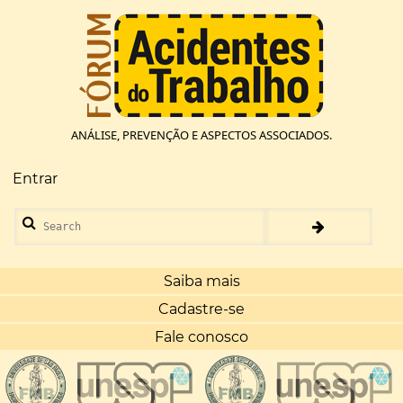
Pular
para
o
conteúdo
principal
ANÁLISE, PREVENÇÃO E ASPECTOS ASSOCIADOS.
Entrar
Menu
de
Search
conta
de
usuário
Saiba mais
Cadastre-se
Fale conosco