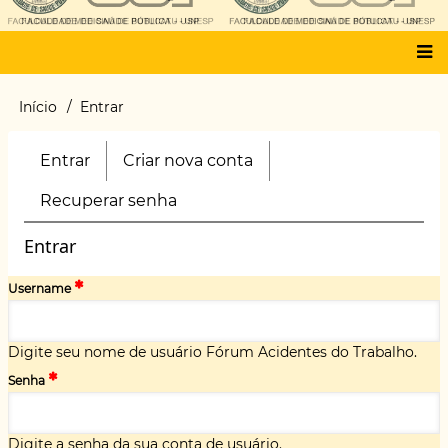
Main
Início
Entrar
Trilha
menu
de
navegação
Entrar
(aba
Criar nova conta
Primary
ativa)
tabs
Recuperar senha
Entrar
Username
Digite seu nome de usuário Fórum Acidentes do Trabalho.
Senha
Digite a senha da sua conta de usuário.