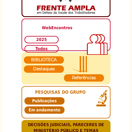
WebEncontros
2025
Todos
BIBLIOTECA
Destaques
Referências
PESQUISAS DO GRUPO
Publicações
Em andamento
DECISÕES JUDICIAIS, PARECERES DE
MINISTÉRIO PÚBLICO E TEMAS