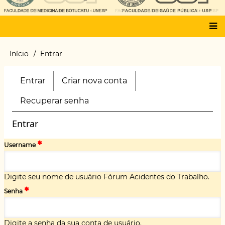
Main
Início
Entrar
Trilha
menu
de
navegação
Entrar
(aba
Criar nova conta
Primary
ativa)
tabs
Recuperar senha
Entrar
Username
Digite seu nome de usuário Fórum Acidentes do Trabalho.
Senha
Digite a senha da sua conta de usuário.