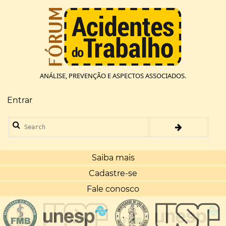
Pular
para
o
conteúdo
principal
ANÁLISE, PREVENÇÃO E ASPECTOS ASSOCIADOS.
Entrar
Menu
de
Search
conta
de
usuário
Saiba mais
Cadastre-se
Fale conosco