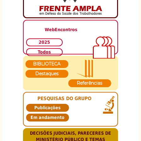
WebEncontros
2025
Todos
BIBLIOTECA
Destaques
Referências
PESQUISAS DO GRUPO
Publicações
Em andamento
DECISÕES JUDICIAIS, PARECERES DE
MINISTÉRIO PÚBLICO E TEMAS