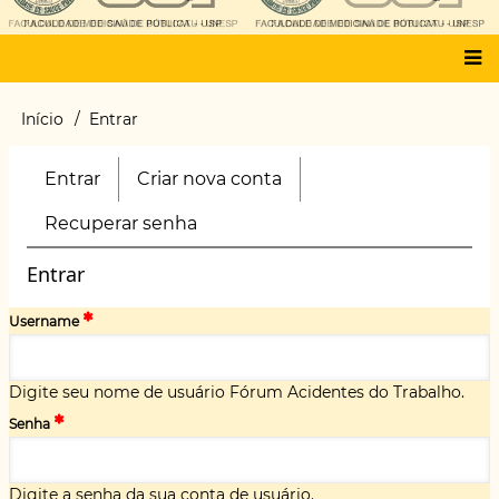
Main
Início
Entrar
Trilha
menu
de
navegação
Entrar
(aba
Criar nova conta
Primary
ativa)
tabs
Recuperar senha
Entrar
Username
Digite seu nome de usuário Fórum Acidentes do Trabalho.
Senha
Digite a senha da sua conta de usuário.