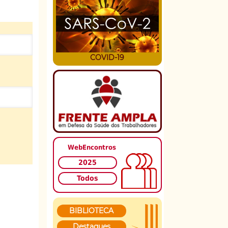
COVID-19
WebEncontros
2025
Todos
BIBLIOTECA
Destaques