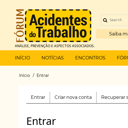
Pular
para
Menu
o
Search
de
conteúdo
principal
Saiba m
conta
ANÁLISE, PREVENÇÃO E ASPECTOS ASSOCIADOS.
de
Main
INÍCIO
NOTÍCIAS
ENCONTROS
FÓR
usuário
menu
Início
Entrar
Trilha
de
Entrar
(aba
Criar nova conta
Recuperar 
Primary
navegação
ativa)
tabs
Entrar