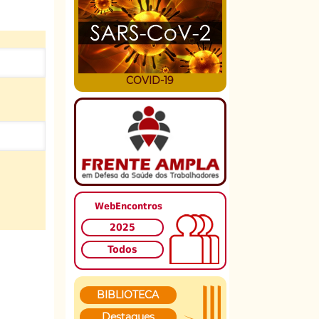
COVID-19
WebEncontros
2025
Todos
BIBLIOTECA
Destaques