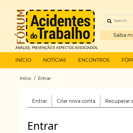
Pular
para
Menu
o
Search
de
conteúdo
principal
Saiba m
conta
ANÁLISE, PREVENÇÃO E ASPECTOS ASSOCIADOS.
de
Main
INÍCIO
NOTÍCIAS
ENCONTROS
FÓR
usuário
menu
Início
Entrar
Trilha
de
Entrar
(aba
Criar nova conta
Recuperar 
Primary
navegação
ativa)
tabs
Entrar