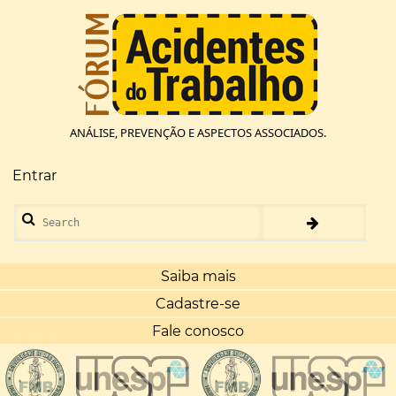
Pular
para
o
conteúdo
principal
ANÁLISE, PREVENÇÃO E ASPECTOS ASSOCIADOS.
Entrar
Menu
de
Search
conta
de
usuário
Saiba mais
Cadastre-se
Fale conosco