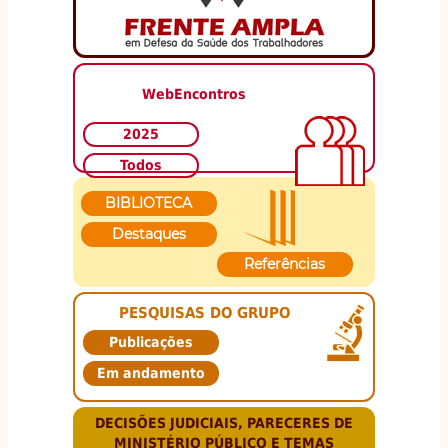
WebEncontros
2025
Todos
BIBLIOTECA
Destaques
Referências
PESQUISAS DO GRUPO
Publicações
Em andamento
DECISÕES JUDICIAIS, PARECERES DE
MINISTÉRIO PÚBLICO E TEMAS