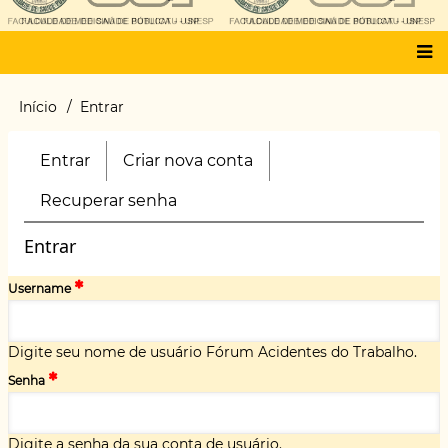
Main
Início
Entrar
Trilha
menu
de
navegação
Entrar
(aba
Criar nova conta
Primary
ativa)
tabs
Recuperar senha
Entrar
Username
Digite seu nome de usuário Fórum Acidentes do Trabalho.
Senha
Digite a senha da sua conta de usuário.