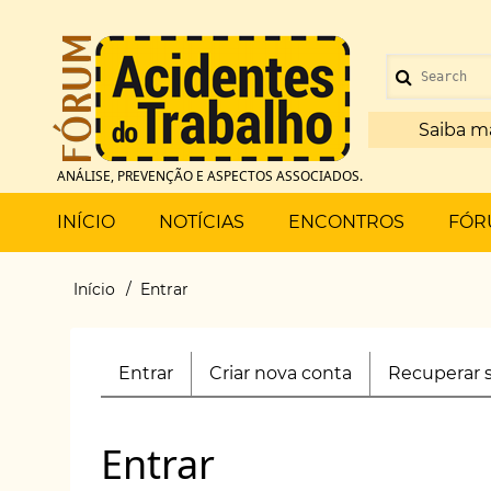
Pular
para
Menu
o
Search
de
conteúdo
principal
Saiba m
conta
ANÁLISE, PREVENÇÃO E ASPECTOS ASSOCIADOS.
de
Main
INÍCIO
NOTÍCIAS
ENCONTROS
FÓR
usuário
menu
Início
Entrar
Trilha
de
Entrar
(aba
Criar nova conta
Recuperar 
Primary
navegação
ativa)
tabs
Entrar