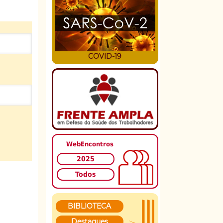
COVID-19
WebEncontros
2025
Todos
BIBLIOTECA
Destaques