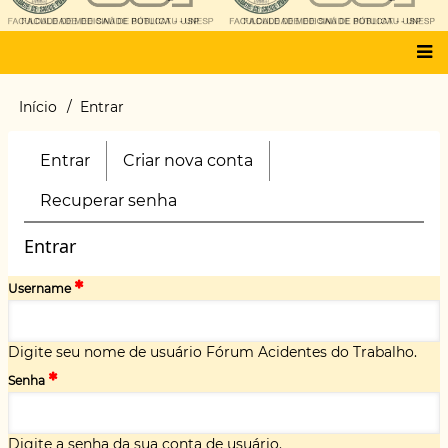
Main
Início
Entrar
Trilha
menu
de
navegação
Entrar
(aba
Criar nova conta
Primary
ativa)
tabs
Recuperar senha
Entrar
Username
Digite seu nome de usuário Fórum Acidentes do Trabalho.
Senha
Digite a senha da sua conta de usuário.