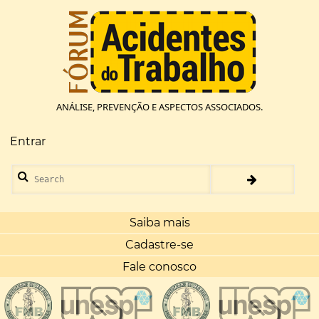
Pular
para
o
conteúdo
principal
ANÁLISE, PREVENÇÃO E ASPECTOS ASSOCIADOS.
Entrar
Menu
de
Search
conta
de
usuário
Saiba mais
Cadastre-se
Fale conosco