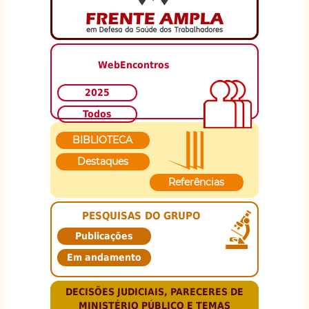
WebEncontros
2025
Todos
BIBLIOTECA
Destaques
Referências
PESQUISAS DO GRUPO
Publicações
Em andamento
DECISÕES JUDICIAIS, PARECERES DE
MINISTÉRIO PÚBLICO E TEMAS