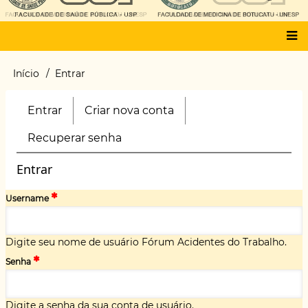
Main
Início
Entrar
Trilha
menu
de
navegação
Entrar
(aba
Criar nova conta
Primary
ativa)
tabs
Recuperar senha
Entrar
Username
Digite seu nome de usuário Fórum Acidentes do Trabalho.
Senha
Digite a senha da sua conta de usuário.