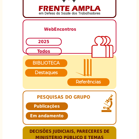
WebEncontros
2025
Todos
BIBLIOTECA
Destaques
Referências
PESQUISAS DO GRUPO
Publicações
Em andamento
DECISÕES JUDICIAIS, PARECERES DE
MINISTÉRIO PÚBLICO E TEMAS