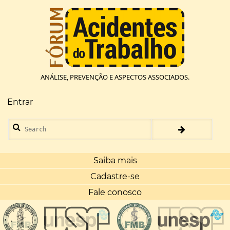
Pular
para
o
conteúdo
principal
ANÁLISE, PREVENÇÃO E ASPECTOS ASSOCIADOS.
Entrar
Menu
de
Search
conta
de
usuário
Saiba mais
Cadastre-se
Fale conosco