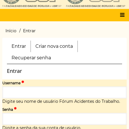
Main
Início
Entrar
Trilha
menu
de
navegação
Entrar
(aba
Criar nova conta
Primary
ativa)
tabs
Recuperar senha
Entrar
Username
Digite seu nome de usuário Fórum Acidentes do Trabalho.
Senha
Digite a senha da sua conta de usuário.