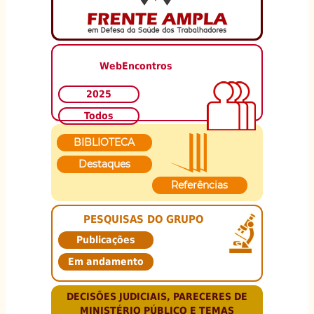
WebEncontros
2025
Todos
BIBLIOTECA
Destaques
Referências
PESQUISAS DO GRUPO
Publicações
Em andamento
DECISÕES JUDICIAIS, PARECERES DE
MINISTÉRIO PÚBLICO E TEMAS