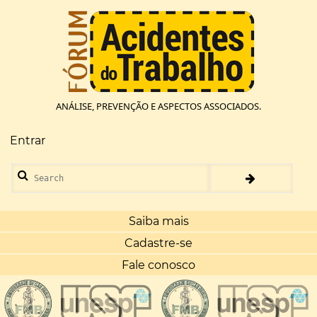
Pular
para
o
conteúdo
principal
ANÁLISE, PREVENÇÃO E ASPECTOS ASSOCIADOS.
Entrar
Menu
de
Search
conta
de
usuário
Saiba mais
Cadastre-se
Fale conosco