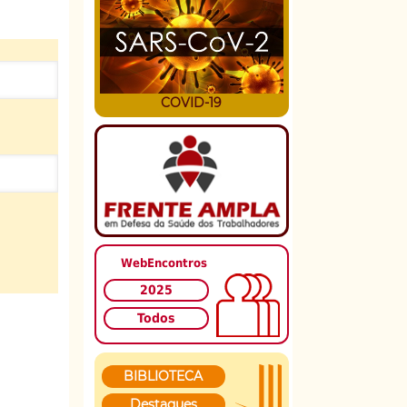
COVID-19
WebEncontros
2025
Todos
BIBLIOTECA
Destaques