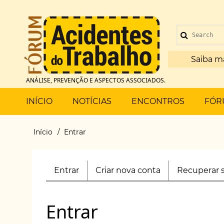
Pular
para
Menu
o
Search
de
conteúdo
principal
Saiba m
conta
ANÁLISE, PREVENÇÃO E ASPECTOS ASSOCIADOS.
de
Main
INÍCIO
NOTÍCIAS
ENCONTROS
FÓR
usuário
menu
Início
Entrar
Trilha
de
Entrar
(aba
Criar nova conta
Recuperar 
Primary
navegação
ativa)
tabs
Entrar