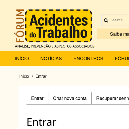
Pular
para
Menu
o
Search
conteúdo
de
principal
Saiba ma
conta
ANÁLISE, PREVENÇÃO E ASPECTOS ASSOCIADOS.
de
Main
INÍCIO
NOTÍCIAS
ENCONTROS
FÓRU
usuário
menu
Início
Entrar
Trilha
de
Entrar
(aba
Criar nova conta
Recuperar sen
Primary
navegação
ativa)
tabs
Entrar