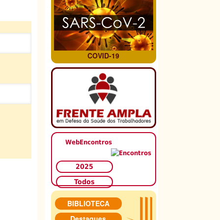
COVID-19
WebEncontros
2025
Todos
BIBLIOTECA
Destaques