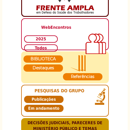
WebEncontros
2025
Todos
BIBLIOTECA
Destaques
Referências
PESQUISAS DO GRUPO
Publicações
Em andamento
DECISÕES JUDICIAIS, PARECERES DE
MINISTÉRIO PÚBLICO E TEMAS