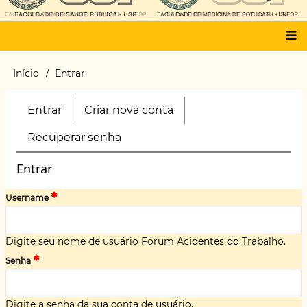
Main
Início
Entrar
Trilha
menu
de
navegação
Entrar
(aba
Criar nova conta
Primary
ativa)
tabs
Recuperar senha
Entrar
Username
Digite seu nome de usuário Fórum Acidentes do Trabalho.
Senha
Digite a senha da sua conta de usuário.