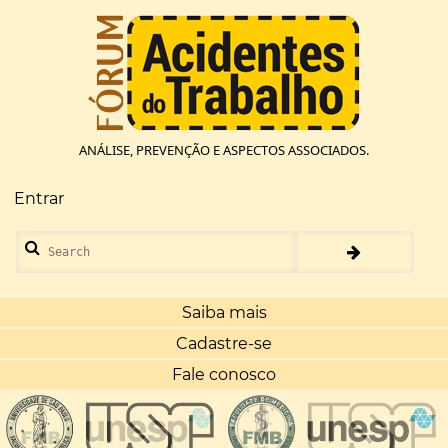
Pular
para
o
conteúdo
principal
ANÁLISE, PREVENÇÃO E ASPECTOS ASSOCIADOS.
Entrar
Menu
de
Search
conta
de
usuário
Saiba mais
Cadastre-se
Fale conosco