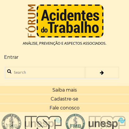
Pular
para
o
conteúdo
principal
ANÁLISE, PREVENÇÃO E ASPECTOS ASSOCIADOS.
Entrar
Menu
de
Search
conta
de
usuário
Saiba mais
Cadastre-se
Fale conosco