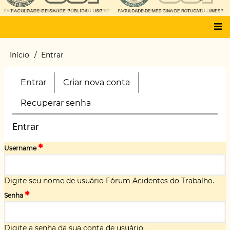
Main
Início
Entrar
Trilha
menu
de
navegação
Entrar
(aba
Criar nova conta
Primary
ativa)
tabs
Recuperar senha
Entrar
Username
Digite seu nome de usuário Fórum Acidentes do Trabalho.
Senha
Digite a senha da sua conta de usuário.