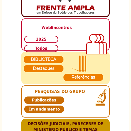
WebEncontros
2025
Todos
BIBLIOTECA
Destaques
Referências
PESQUISAS DO GRUPO
Publicações
Em andamento
DECISÕES JUDICIAIS, PARECERES DE
MINISTÉRIO PÚBLICO E TEMAS