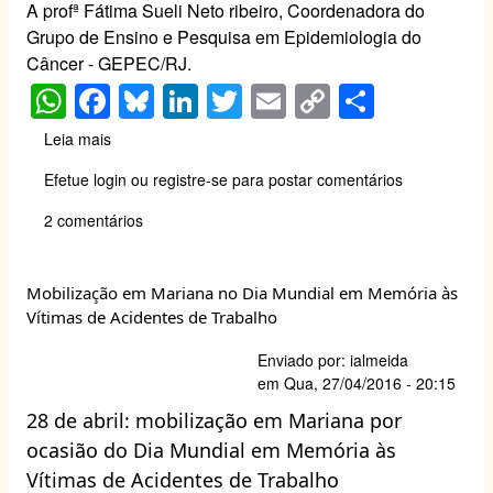
A profª Fátima Sueli Neto ribeiro, Coordenadora do
Grupo de Ensino e Pesquisa em Epidemiologia do
Câncer - GEPEC/RJ.
W
F
Bl
Li
T
E
C
S
h
a
u
n
wi
m
o
h
Leia mais
sobre
at
c
e
k
tt
ail
p
ar
Nota
Efetue login
ou
registre-se
para postar comentários
de
s
e
sk
e
er
y
e
Repúdio
2 comentários
A
b
y
dI
Li
pela
proibição
p
o
n
n
de
p
o
k
Mobilização em Mariana no Dia Mundial em Memória às
sessão
Vítimas de Acidentes de Trabalho
solene
k
do
Enviado por:
ialmeida
congresso
em
Qua, 27/04/2016 - 20:15
nacional
em
28 de abril: mobilização em Mariana por
homenagem
ocasião do Dia Mundial em Memória às
às
Vítimas de Acidentes de Trabalho
vítimas