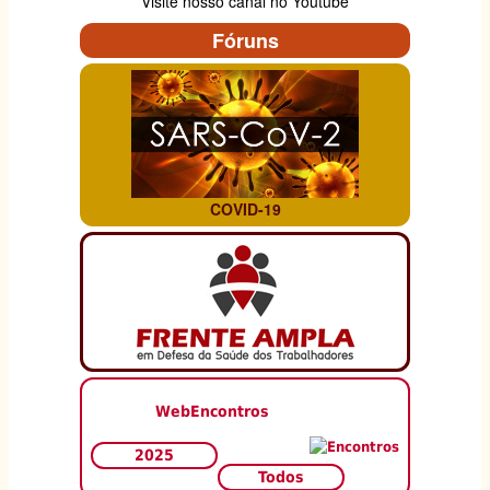
Visite nosso canal no Youtube
Fóruns
COVID-19
WebEncontros
2025
Todos