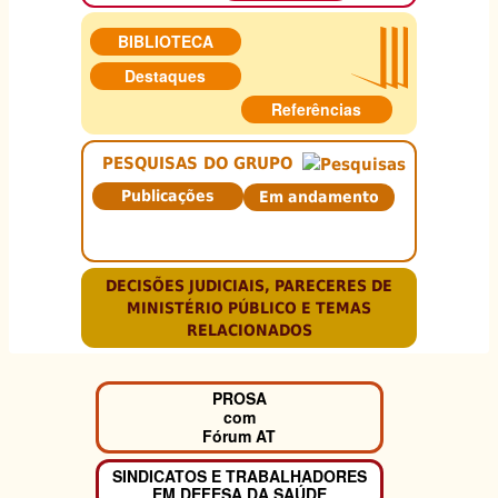
BIBLIOTECA
Destaques
Referências
PESQUISAS DO GRUPO
Publicações
Em andamento
DECISÕES JUDICIAIS, PARECERES DE
MINISTÉRIO PÚBLICO E TEMAS
RELACIONADOS
PROSA
com
Fórum AT
SINDICATOS E TRABALHADORES
EM DEFESA DA SAÚDE