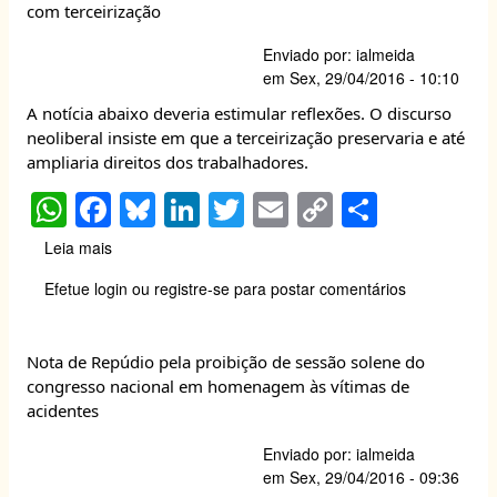
p
o
n
n
de
com terceirização
ao
2016,
p
o
k
invés
Dia
Enviado por:
ialmeida
de
k
mundial
em
Sex, 29/04/2016 - 10:10
vacina
em
H1N1
A notícia abaixo deveria estimular reflexões. O discurso
Memória
neoliberal insiste em que a terceirização preservaria e até
às
ampliaria direitos dos trabalhadores.
vitimas
de
W
F
Bl
Li
T
E
C
S
AT
h
a
u
n
wi
m
o
h
Leia mais
sobre
at
c
e
k
tt
ail
p
ar
Flagrada
Efetue login
ou
registre-se
para postar comentários
explorando
s
e
sk
e
er
y
e
trabalho
A
b
y
dI
Li
escravo,
Nota de Repúdio pela proibição de sessão solene do
Renner
p
o
n
n
congresso nacional em homenagem às vítimas de
justifica
p
o
k
com
acidentes
terceirização
k
Enviado por:
ialmeida
em
Sex, 29/04/2016 - 09:36