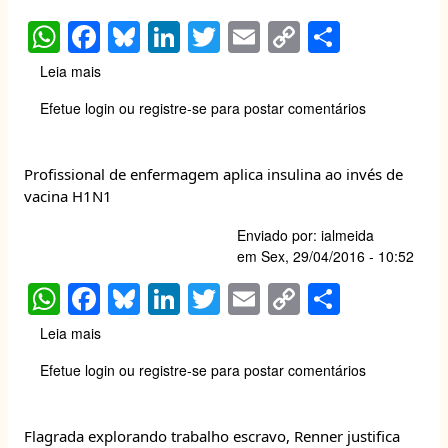
W
F
Bl
Li
T
E
C
S
h
a
u
n
wi
m
o
h
Leia mais
sobre
at
c
e
k
tt
ail
p
ar
Câmara
Efetue login
ou
registre-se
para postar comentários
de
s
e
sk
e
er
y
e
vereadores
A
b
y
dI
Li
de
Profissional de enfermagem aplica insulina ao invés de
Piracicaba
p
o
n
n
vacina H1N1
abre
p
o
k
expediente
Enviado por:
ialmeida
para
k
em
Sex, 29/04/2016 - 10:52
debater
W
F
Bl
Li
T
E
C
S
acidentes
de
h
a
u
n
wi
m
o
h
trabalho
Leia mais
sobre
no
at
c
e
k
tt
ail
p
ar
Profissional
dia
Efetue login
ou
registre-se
para postar comentários
de
s
e
sk
e
er
y
e
28
enfermagem
de
A
b
y
dI
Li
aplica
abril
Flagrada explorando trabalho escravo, Renner justifica
insulina