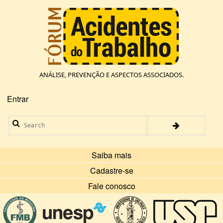
Pular
para
o
conteúdo
principal
ANÁLISE, PREVENÇÃO E ASPECTOS ASSOCIADOS.
Entrar
Menu
de
Search
conta
de
usuário
Saiba mais
Cadastre-se
Fale conosco