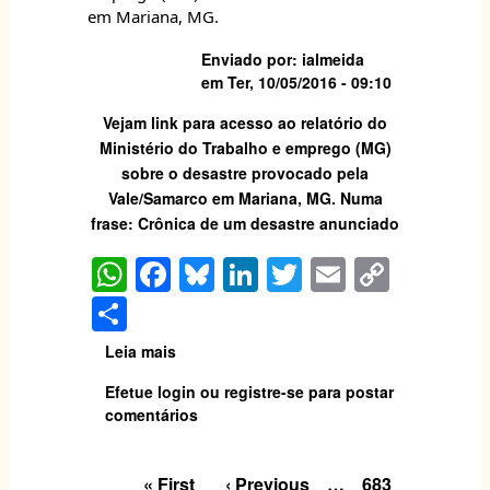
causas,
em Mariana, MG.
consequências
Enviado por:
ialmeida
e
em
Ter, 10/05/2016 - 09:10
custos
Vejam link para acesso ao relatório do
Ministério do Trabalho e emprego (MG)
sobre o desastre provocado pela
Vale/Samarco em Mariana, MG. Numa
frase: Crônica de um desastre anunciado
W
F
Bl
Li
T
E
C
h
a
u
n
w
m
o
S
at
c
e
k
itt
ai
p
h
Leia mais
sobre
s
e
s
e
er
l
y
ar
Relatório
Efetue login
ou
registre-se
para postar
A
b
k
dI
Li
Ministério
e
comentários
do
p
o
y
n
n
Trabalho
p
o
k
e
Primeira
« First
Página
‹ Previous
…
Page
683
Paginação
Emprego