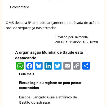
s
e
sk
e
er
y
e
de
1 comentário
A
b
y
dI
Li
segurança,
Ministério
p
o
n
n
do
p
o
k
OMS destaca 5º ano pós lançamento da década de ação e
Trabalho
prol da segurança nas estradas
embarga
k
obras
Enviado por:
ialmeida
na
em
Qua, 11/05/2016 - 10:20
Vila
Olímpica
A organização Mundial de Saúde está
destacando
W
F
Bl
Li
T
E
C
S
h
a
u
n
w
m
o
h
Leia mais
sobre
at
c
e
k
itt
ai
p
ar
OMS
Efetue login
ou
registre-se
para postar
destaca
s
e
s
e
er
l
y
e
comentários
5º
A
b
k
dI
Li
ano
Europa: Lançado Guia eletrônico de
pós
p
o
y
n
n
Gestão do estresse
lançamento