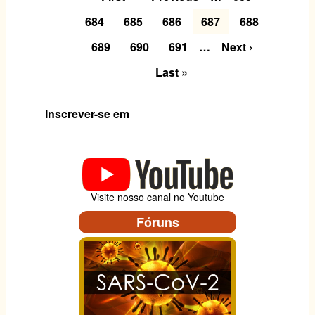
k
página
anterior
(MG)
Page
684
Page
685
Page
686
Página
687
Page
688
desastre
atual
Vale/Samarco
Page
689
Page
690
Page
691
…
Próxima
Next ›
em
página
Última
Last »
Mariana,
página
MG.
Inscrever-se em
Visite nosso canal no Youtube
Fóruns