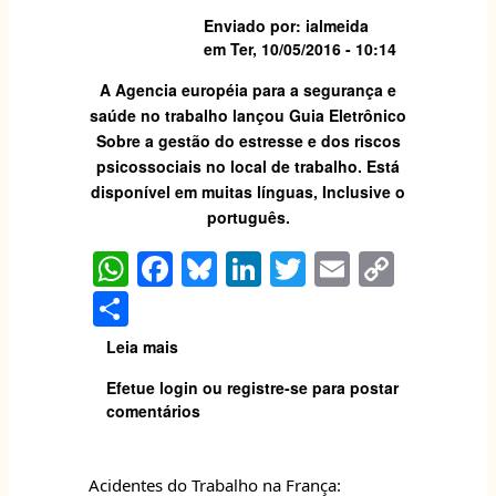
p
o
k
da
Enviado por:
ialmeida
década
k
em
Ter, 10/05/2016 - 10:14
de
ação
A Agencia européia para a segurança e
e
saúde no trabalho lançou
Guia Eletrônico
prol
Sobre a gestão do estresse e dos riscos
da
psicossociais no local de trabalho. Está
segurança
disponível em muitas línguas, Inclusive o
nas
português.
estradas
W
F
Bl
Li
T
E
C
h
a
u
n
w
m
o
S
at
c
e
k
itt
ai
p
h
Leia mais
sobre
s
e
s
e
er
l
y
ar
Europa:
Efetue login
ou
registre-se
para postar
A
b
k
dI
Li
Lançado
e
comentários
Guia
p
o
y
n
n
eletrônico
p
o
k
de
Acidentes do Trabalho na França:
Gestão