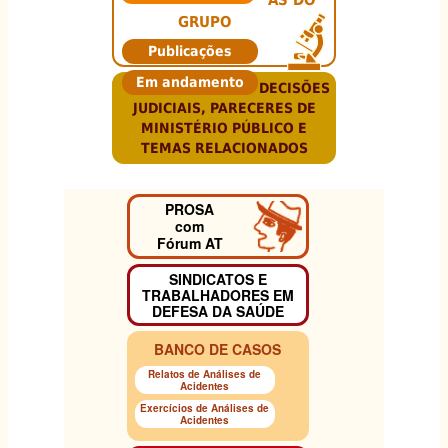
GRUPO
Publicações
Em andamento
DECISÕES
JUDICIAIS, PARECERES DE
MINISTÉRIO PÚBLICO E
TEMAS RELACIONADOS
PROSA
com
Fórum AT
SINDICATOS E
TRABALHADORES EM
DEFESA DA SAÚDE
BANCO DE CASOS
Relatos de Análises de
Acidentes
Exercícios de Análises de
Acidentes