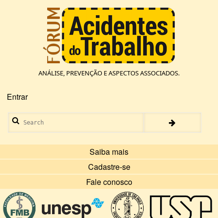
Pular
para
o
conteúdo
principal
ANÁLISE, PREVENÇÃO E ASPECTOS ASSOCIADOS.
Entrar
Menu
de
Search
conta
de
usuário
Saiba mais
Cadastre-se
Fale conosco