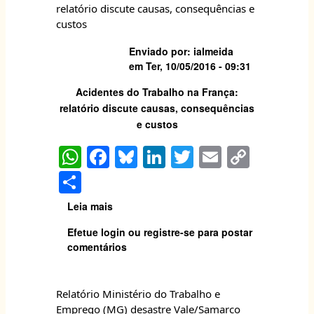
k
relatório discute causas, consequências e
do
estresse
custos
Enviado por:
ialmeida
em
Ter, 10/05/2016 - 09:31
Acidentes do Trabalho na França:
relatório discute causas, consequências
e custos
W
F
Bl
Li
T
E
C
h
a
u
n
w
m
o
S
at
c
e
k
itt
ai
p
h
Leia mais
sobre
s
e
s
e
er
l
y
ar
Acidentes
Efetue login
ou
registre-se
para postar
A
b
k
dI
Li
do
e
comentários
Trabalho
p
o
y
n
n
na
p
o
k
França:
Relatório Ministério do Trabalho e
relatório
k
Emprego (MG) desastre Vale/Samarco
discute