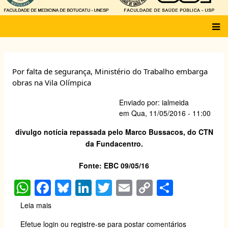
Main
menu
Por falta de segurança, Ministério do Trabalho embarga
obras na Vila Olímpica
Enviado por:
ialmeida
em
Qua, 11/05/2016 - 11:00
divulgo notícia repassada pelo Marco Bussacos, do CTN
da Fundacentro.
Fonte: EBC 09/05/16
W
F
Bl
Li
T
E
C
S
h
a
u
n
wi
m
o
h
Leia mais
sobre
at
c
e
k
tt
ail
p
ar
Por
Efetue login
ou
registre-se
para postar comentários
falta