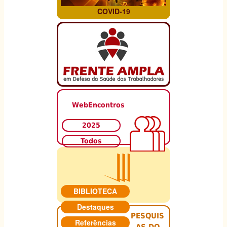
COVID-19
WebEncontros
2025
Todos
BIBLIOTECA
Destaques
PESQUIS
Referências
AS DO