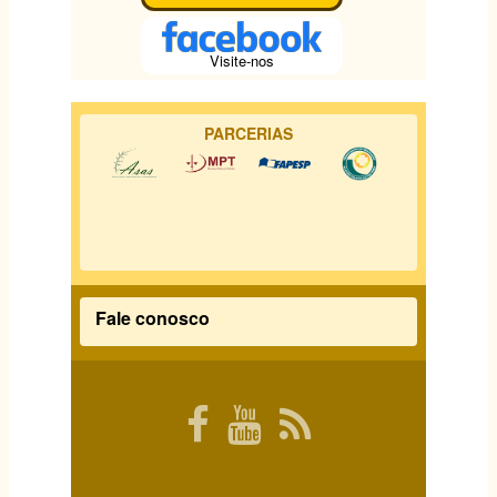
Visite-nos
PARCERIAS
Fale conosco
Rodapé