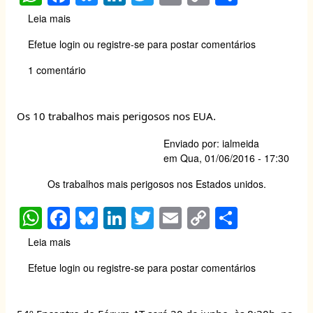
h
a
u
n
wi
m
o
h
Leia mais
sobre
at
c
e
k
tt
ail
p
ar
FSP
Efetue login
ou
registre-se
para postar comentários
.USP
s
e
sk
e
er
y
e
Debate
1 comentário
A
b
y
dI
Li
acidente
da
p
o
n
n
SAMARCO
p
o
k
Os 10 trabalhos mais perigosos nos EUA.
no
Dia
k
Enviado por:
ialmeida
7
em
Qua, 01/06/2016 - 17:30
de
Junho
Os trabalhos mais perigosos nos Estados unidos.
dia
W
F
Bl
Li
T
E
C
S
mundial
do
h
a
u
n
wi
m
o
h
meio
Leia mais
sobre
at
c
e
k
tt
ail
p
ar
ambiente
Os
Efetue login
ou
registre-se
para postar comentários
10
s
e
sk
e
er
y
e
trabalhos
A
b
y
dI
Li
mais