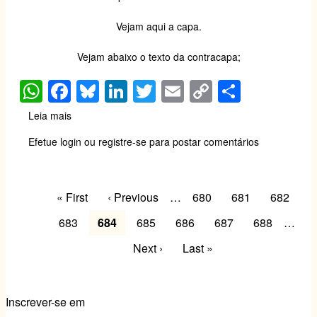
Vejam
aqui
a capa.
Vejam abaixo o texto da contracapa;
W
F
Bl
Li
T
E
C
S
h
a
u
n
wi
m
o
h
Leia mais
sobre
at
c
e
k
tt
ail
p
ar
No
Efetue login
ou
registre-se
para postar comentários
prelo:
s
e
sk
e
er
y
e
Gestão
A
b
y
dI
Li
de
Paginação
Segurança:
p
o
n
n
Primeira
« First
Página
‹ Previous
…
Page
680
Page
681
Page
682
teorias
página
anterior
p
o
k
e
Page
683
Página
684
Page
685
Page
686
Page
687
Page
688
…
práticas
k
atual
Próxima
Next ›
Última
Last »
sobre
as
página
página
decisões
e
Inscrever-se em
soluções