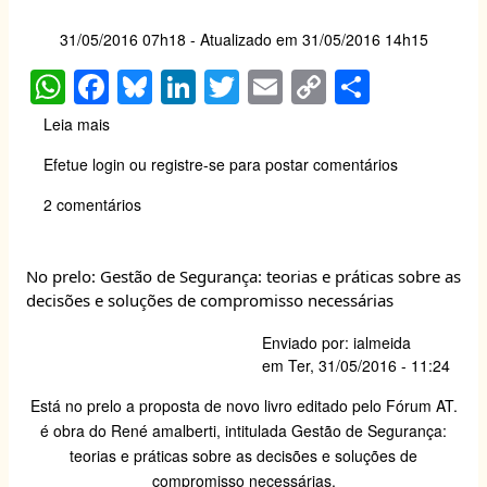
na
Faculdade
31/05/2016 07h18
- Atualizado em
31/05/2016 14h15
de
W
F
Bl
Li
T
E
C
S
Saúde
Pública
h
a
u
n
wi
m
o
h
da
Leia mais
sobre
at
c
e
k
tt
ail
p
ar
USP
Operação
Efetue login
ou
registre-se
para postar comentários
Hipócritas.
s
e
sk
e
er
y
e
2 comentários
A
b
y
dI
Li
p
o
n
n
p
o
k
No prelo: Gestão de Segurança: teorias e práticas sobre as
decisões e soluções de compromisso necessárias
k
Enviado por:
ialmeida
em
Ter, 31/05/2016 - 11:24
Está no prelo a proposta de novo livro editado pelo Fórum AT.
é obra do René amalberti, intitulada Gestão de Segurança:
teorias e práticas sobre as decisões e soluções de
compromisso necessárias.