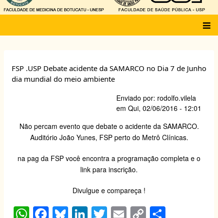
Main
menu
FSP .USP Debate acidente da SAMARCO no Dia 7 de Junho
dia mundial do meio ambiente
Enviado por:
rodolfo.vilela
em
Qui, 02/06/2016 - 12:01
Não percam evento que debate o acidente da SAMARCO.
Auditório João Yunes, FSP perto do Metrô Clínicas.
na pag da FSP você encontra
a programação completa e o
link
para inscrição.
Divulgue e compareça !
W
F
Bl
Li
T
E
C
S