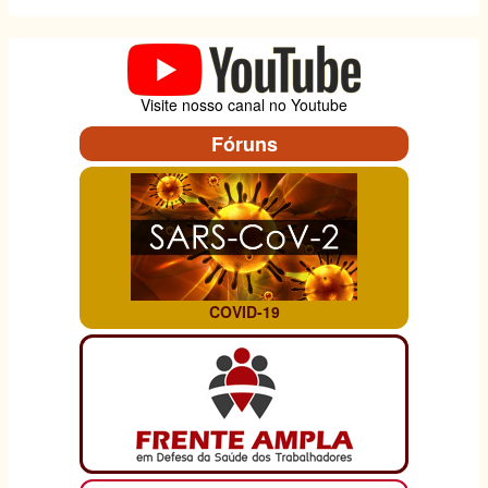
de
compromisso
necessárias
Visite nosso canal no Youtube
Fóruns
COVID-19