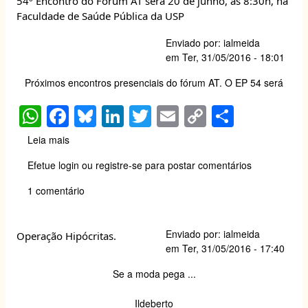
54º Encontro do Fórum AT será 20 de junho, às 8:30h, na
perigosos
p
o
n
n
Faculdade de Saúde Pública da USP
nos
p
o
k
EUA.
Enviado por:
ialmeida
k
em
Ter, 31/05/2016 - 18:01
Próximos encontros presenciais do fórum AT. O EP 54 será
W
F
Bl
Li
T
E
C
S
h
a
u
n
wi
m
o
h
Leia mais
sobre
at
c
e
k
tt
ail
p
ar
54º
Efetue login
ou
registre-se
para postar comentários
Encontro
s
e
sk
e
er
y
e
do
1 comentário
A
b
y
dI
Li
Fórum
AT
p
o
n
n
será
Enviado por:
ialmeida
p
o
k
Operação Hipócritas.
20
em
Ter, 31/05/2016 - 17:40
de
k
junho,
Se a moda pega ...
às
8:30h,
Ildeberto