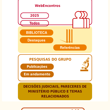
WebEncontros
2025
Todos
BIBLIOTECA
Destaques
Referências
PESQUISAS DO GRUPO
Publicações
Em andamento
DECISÕES JUDICIAIS, PARECERES DE
MINISTÉRIO PÚBLICO E TEMAS
RELACIONADOS