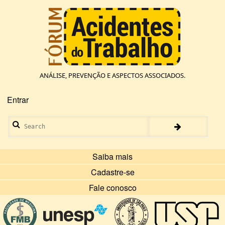
Pular
para
o
conteúdo
principal
ANÁLISE, PREVENÇÃO E ASPECTOS ASSOCIADOS.
Entrar
Menu
de
Search
conta
de
usuário
Saiba mais
Cadastre-se
Fale conosco