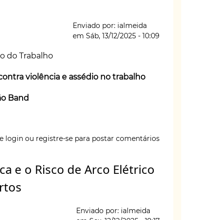
Enviado por:
ialmeida
em
Sáb, 13/12/2025 - 10:09
o do Trabalho
ntra violência e assédio no trabalho
ão Band
e login
ou
registre-se
para postar comentários
a e o Risco de Arco Elétrico
vem
rtos
Enviado por:
ialmeida