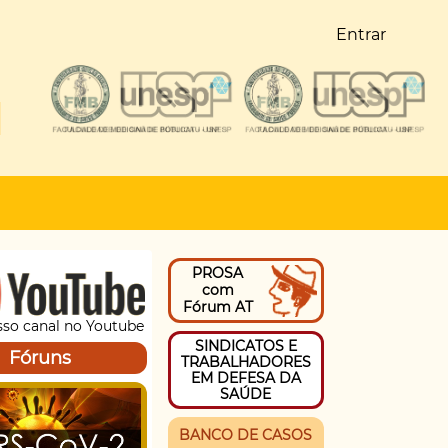
Entrar
PROSA
com
Fórum AT
sso canal no Youtube
SINDICATOS E
Fóruns
TRABALHADORES
EM DEFESA DA
SAÚDE
BANCO DE CASOS