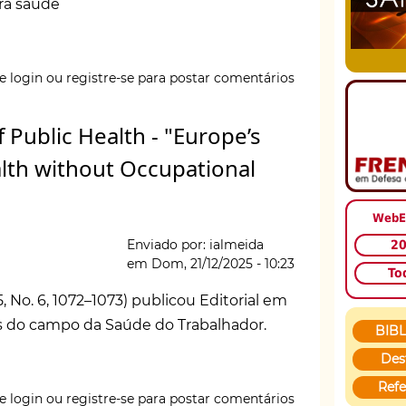
ra saúde
e login
ou
registre-se
para postar comentários
 Public Health - "Europe’s
ealth without Occupational
ade
ia
WebE
Enviado por:
ialmeida
2
”
em
Dom, 21/12/2025 - 10:23
To
5, No. 6, 1072–1073) publicou Editorial em
s do campo da Saúde do Trabalhador.
BIB
Des
Refe
e login
ou
registre-se
para postar comentários