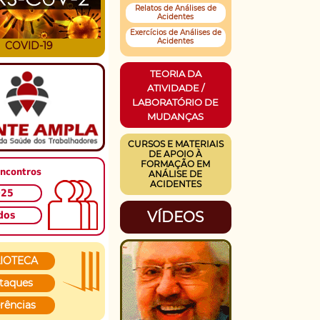
Relatos de Análises de
Acidentes
Exercícios de Análises de
Acidentes
COVID-19
TEORIA DA
ATIVIDADE /
LABORATÓRIO DE
MUDANÇAS
CURSOS E MATERIAIS
DE APOIO À
FORMAÇÃO EM
ncontros
ANÁLISE DE
ACIDENTES
025
VÍDEOS
dos
LIOTECA
taques
rências