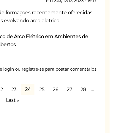
em
Sex, 12/12/2025 - 19:17
 de formações recentemente oferecidas
evolvendo arco elétrico
sco de Arco Elétrico em Ambientes de
Abertos
e login
ou
registre-se
para postar comentários
ndo
a
Page
22
Page
23
Página
24
Page
25
Page
26
Page
27
Page
28
…
atual
ma
Última
Last »
página