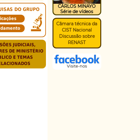
CARLOS MINAYO
UISAS DO GRUPO
Série de vídeos
icações
Câmara técnica da
ndamento
CIST Nacional
Discussão sobre
RENAST
SÕES JUDICIAIS,
RES DE MINISTÉRIO
BLICO E TEMAS
ELACIONADOS
Visite-nos