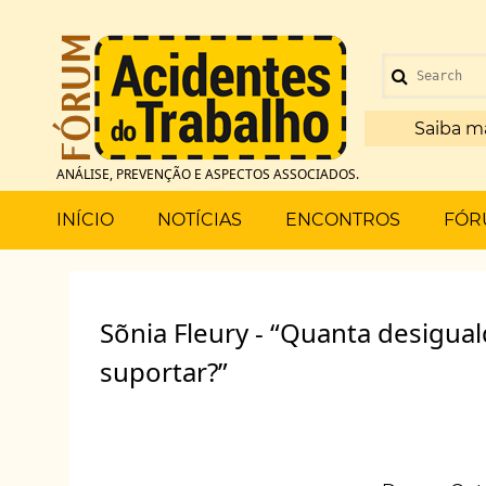
Pular
para
Menu
o
Search
de
conteúdo
principal
Saiba m
conta
ANÁLISE, PREVENÇÃO E ASPECTOS ASSOCIADOS.
de
Main
INÍCIO
NOTÍCIAS
ENCONTROS
FÓR
usuário
menu
Sõnia Fleury - “Quanta desigu
suportar?”