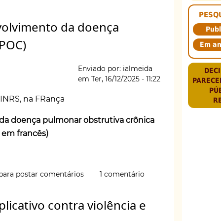
PESQ
volvimento da doença
Publ
DPOC)
Em a
Enviado por:
ialmeida
DECI
em
Ter, 16/12/2025 - 11:22
PARECE
PÚ
INRS, na FRança
R
da doença pulmonar obstrutiva crônica
l em francês)
para postar comentários
1 comentário
onal
cativo contra violência e