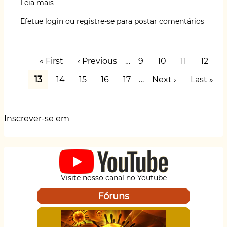
Leia mais
sobre
at
c
e
k
it
ai
p
ar
A
Efetue login
ou
registre-se
para postar comentários
ilusão
s
e
s
e
te
l
y
e
dos
A
b
k
dI
r
Li
indicadores
Paginação
de
p
o
y
n
n
Primeira
« First
Página
‹ Previous
…
Page
9
Page
10
Page
11
Page
12
segurança
página
anterior
p
o
k
na
Página
13
Page
14
Page
15
Page
16
Page
17
…
Próxima
Next ›
Última
Last »
indústria
atual
página
página
k
de
mineração
Inscrever-se em
Visite nosso canal no Youtube
Fóruns