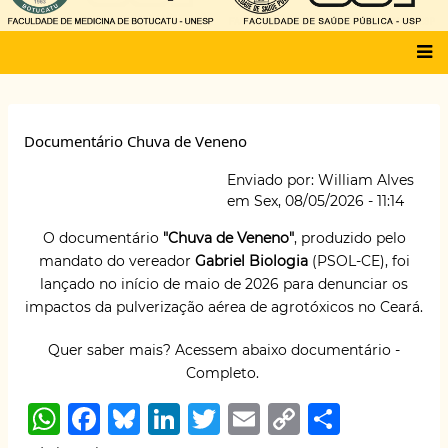
Main
menu
Documentário Chuva de Veneno
Enviado por:
William Alves
em
Sex, 08/05/2026 - 11:14
O documentário
"Chuva de Veneno"
, produzido pelo
mandato do vereador
Gabriel Biologia
(PSOL-CE), foi
lançado no início de maio de 2026 para denunciar os
impactos da pulverização aérea de agrotóxicos no Ceará.
Quer saber mais? Acessem abaixo documentário -
Completo.
W
F
B
Li
T
E
C
S
h
a
lu
n
w
m
o
h