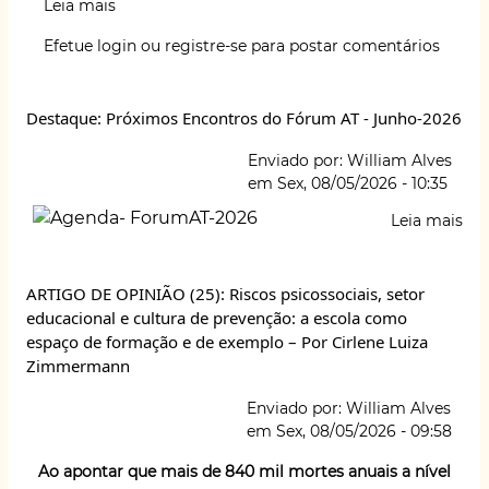
Leia mais
sobre
at
c
e
k
it
ai
p
ar
Documentário
Efetue login
ou
registre-se
para postar comentários
Chuva
s
e
s
e
te
l
y
e
de
A
b
k
dI
r
Li
Veneno
Destaque: Próximos Encontros do Fórum AT - Junho-2026
p
o
y
n
n
Enviado por:
William Alves
p
o
k
em
Sex, 08/05/2026 - 10:35
k
Image
Leia mais
sob
Des
Pr
Enc
ARTIGO DE OPINIÃO (25): Riscos psicossociais, setor
do
educacional e cultura de prevenção: a escola como
Fó
espaço de formação e de exemplo – Por Cirlene Luiza
AT
Zimmermann
-
Jun
Enviado por:
William Alves
20
em
Sex, 08/05/2026 - 09:58
Ao apontar que mais de 840 mil mortes anuais a nível