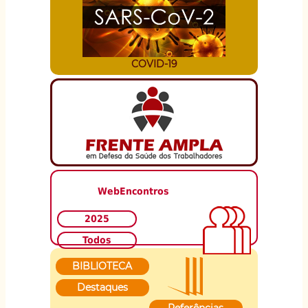
COVID-19
WebEncontros
2025
Todos
BIBLIOTECA
Destaques