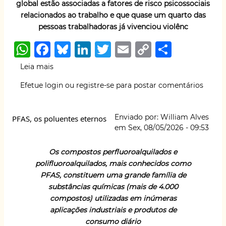
global estão associadas a fatores de risco psicossociais
relacionados ao trabalho e que quase um quarto das
pessoas trabalhadoras já vivenciou violênc
W
F
B
Li
T
E
C
S
h
a
lu
n
w
m
o
h
Leia mais
sobre
at
c
e
k
it
ai
p
ar
ARTIGO
Efetue login
ou
registre-se
para postar comentários
DE
s
e
s
e
te
l
y
e
OPINIÃO
A
b
k
dI
r
Li
(25):
Enviado por:
William Alves
PFAS, os poluentes eternos
Riscos
p
o
y
n
n
em
Sex, 08/05/2026 - 09:53
psicossociais,
p
o
k
setor
educacional
Os compostos perfluoroalquilados e
k
e
polifluoroalquilados, mais conhecidos como
cultura
PFAS, constituem uma grande família de
de
substâncias químicas (mais de 4.000
prevenção:
compostos) utilizadas em inúmeras
a
aplicações industriais e produtos de
escola
consumo diário
como