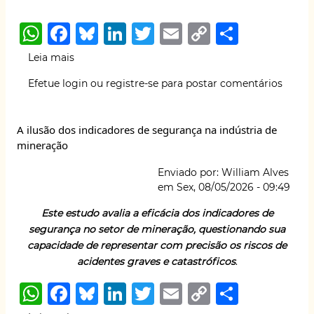
espaço
W
F
B
Li
T
E
C
S
de
formação
h
a
lu
n
w
m
o
h
Leia mais
sobre
e
at
c
e
k
it
ai
p
ar
PFAS,
de
Efetue login
ou
registre-se
para postar comentários
os
exemplo
s
e
s
e
te
l
y
e
poluentes
–
A
b
k
dI
r
Li
eternos
Por
A ilusão dos indicadores de segurança na indústria de
Cirlene
p
o
y
n
n
mineração
Luiza
p
o
k
Zimmermann
Enviado por:
William Alves
k
em
Sex, 08/05/2026 - 09:49
Este estudo avalia a eficácia dos indicadores de
segurança no setor de mineração, questionando sua
capacidade de representar com precisão os riscos de
acidentes graves e catastróficos
.
W
F
B
Li
T
E
C
S
h
a
lu
n
w
m
o
h