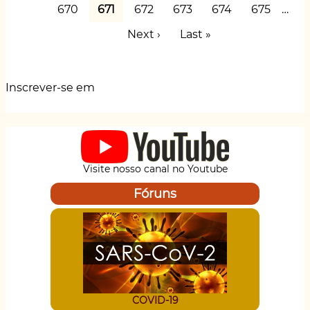
página
anterior
p
o
k
pesticidas
Page
670
Página
671
Page
672
Page
673
Page
674
Page
675
…
por
atual
k
Próxima
Next ›
Última
Last »
aeronaves
não
página
página
é
solução
Inscrever-se em
para
combater
o
Aedes
Aegypti
Visite nosso canal no Youtube
Fóruns
COVID-19