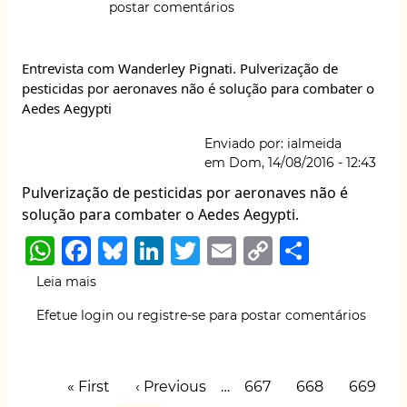
A
b
k
dI
r
y
e
postar comentários
a
p
o
y
n
Li
percepção
do
p
o
n
Entrevista com Wanderley Pignati. Pulverização de
trabalhador
k
k
pesticidas por aeronaves não é solução para combater o
após
Aedes Aegypti
acidente
de
Enviado por:
ialmeida
trabalho
em
Dom, 14/08/2016 - 12:43
Pulverização de pesticidas por aeronaves não é
solução para combater o Aedes Aegypti.
W
F
B
Li
T
E
C
S
h
a
lu
n
w
m
o
h
Leia mais
sobre
at
c
e
k
it
ai
p
ar
Entrevista
Efetue login
ou
registre-se
para postar comentários
com
s
e
s
e
te
l
y
e
Wanderley
A
b
k
dI
r
Li
Pignati.
Paginação
Pulverização
p
o
y
n
n
Primeira
« First
Página
‹ Previous
…
Page
667
Page
668
Page
669
de