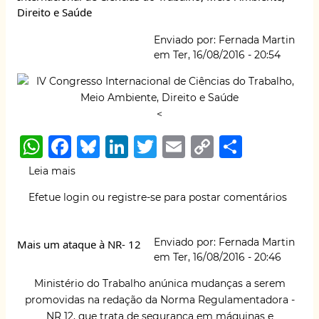
p
o
k
Direito e Saúde
27
de
k
Enviado por:
Fernada Martin
Agosto
em
Ter, 16/08/2016 - 20:54
de
2016
<
W
F
B
Li
T
E
C
S
h
a
lu
n
w
m
o
h
Leia mais
sobre
at
c
e
k
it
ai
p
ar
22
Efetue login
ou
registre-se
para postar comentários
a
s
e
s
e
te
l
y
e
26
A
b
k
dI
r
Li
de
Enviado por:
Fernada Martin
Mais um ataque à NR- 12
agosto
p
o
y
n
n
em
Ter, 16/08/2016 - 20:46
-
p
o
k
Participe
Ministério do Trabalho anúnica mudanças a serem
do
k
promovidas na redação da Norma Regulamentadora -
IV
NR 12, que trata de segurança em máquinas e