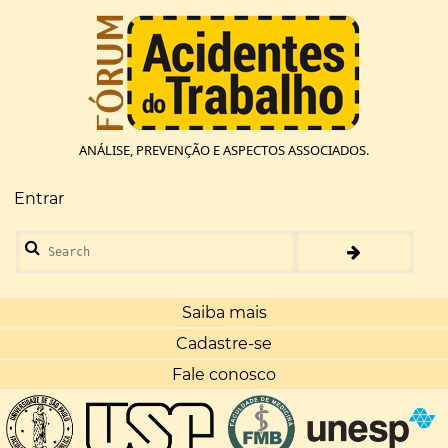
Pular
para
o
conteúdo
principal
ANÁLISE, PREVENÇÃO E ASPECTOS ASSOCIADOS.
Entrar
Menu
de
Search
conta
de
usuário
Saiba mais
Cadastre-se
Fale conosco