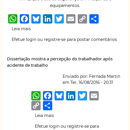
Congresso
equipamentos.
Internacional
de
W
F
B
Li
T
E
C
S
Ciências
h
a
lu
n
w
m
o
h
do
Leia mais
sobre
Trabalho,
at
c
e
k
it
ai
p
ar
Mais
Meio
Efetue login
ou
registre-se
para postar comentários
um
s
e
s
e
te
l
y
e
Ambiente,
ataque
Direito
A
b
k
dI
r
Li
à
e
Dissertação mostra a percepção do trabalhador após
NR-
p
o
y
n
n
Saúde
acidente de trabalho
12
p
o
k
Enviado por:
Fernada Martin
k
em
Ter, 16/08/2016 - 20:31
W
F
B
Li
T
E
h
a
lu
n
w
m
C
S
at
c
e
k
it
ai
o
h
Leia mais
sobre
s
e
s
e
te
l
p
ar
Dissertação
Efetue login
ou
registre-se
para
mostra