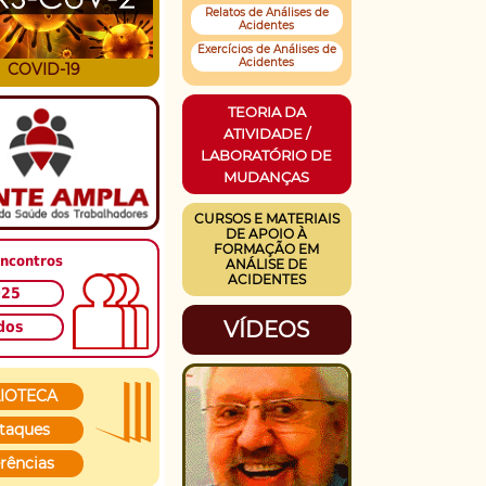
Relatos de Análises de
Acidentes
Exercícios de Análises de
Acidentes
COVID-19
TEORIA DA
ATIVIDADE /
LABORATÓRIO DE
MUDANÇAS
CURSOS E MATERIAIS
DE APOIO À
FORMAÇÃO EM
ncontros
ANÁLISE DE
ACIDENTES
025
VÍDEOS
dos
LIOTECA
taques
rências