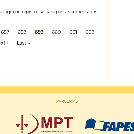
e login
ou
registre-se
para postar comentários
ria
Page
657
Page
658
Página
659
Page
660
Page
661
Page
662
atual
óxima
xt ›
Última
Last »
gina
página
PARCERIAS