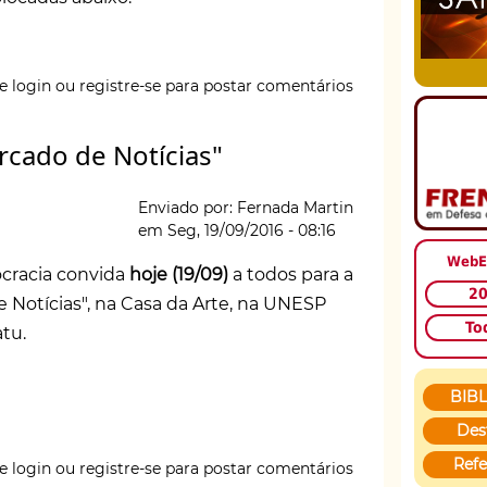
e login
ou
registre-se
para postar comentários
s
rcado de Notícias"
Enviado por:
Fernada Martin
em
Seg, 19/09/2016 - 08:16
WebE
cracia convida
hoje (19/09)
a todos para a
2
e Notícias", na Casa da Arte, na UNESP
To
tu.
BIB
Des
Refe
e login
ou
registre-se
para postar comentários