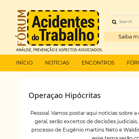
Pular
para
Menu
o
Search
de
conteúdo
principal
Saiba m
conta
ANÁLISE, PREVENÇÃO E ASPECTOS ASSOCIADOS.
de
Main
INÍCIO
NOTÍCIAS
ENCONTROS
FÓR
usuário
menu
Operaçao Hipócritas
Pessoal. Vamos postar aqui notícias sobre
geral, serão excertos de decisões judiciais,
processo de Eugênio martins Neto e Waldir
esse tema serão co