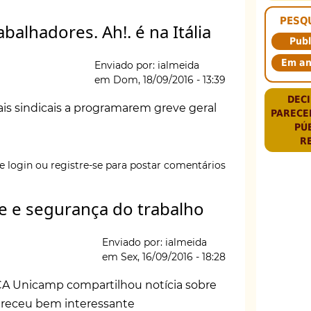
PESQ
balhadores. Ah!. é na Itália
ário:
Publ
Em a
Enviado por:
ialmeida
em
Dom, 18/09/2016 - 13:39
DECI
rais sindicais a programarem greve geral
PARECE
PÚ
R
e login
ou
registre-se
para postar comentários
e e segurança do trabalho
Enviado por:
ialmeida
em
Sex, 16/09/2016 - 18:28
ores.
CA Unicamp compartilhou notícia sobre
receu bem interessante