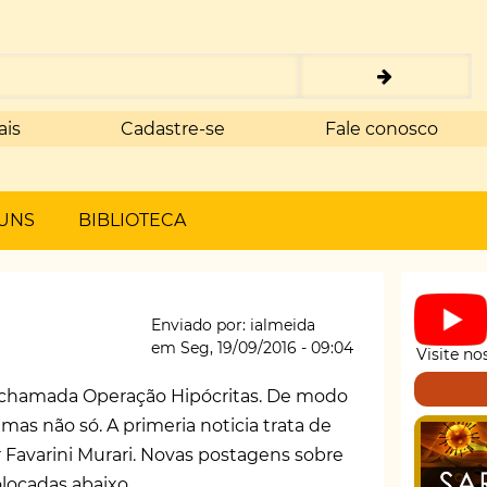
ais
Cadastre-se
Fale conosco
UNS
BIBLIOTECA
Enviado por:
ialmeida
em
Seg, 19/09/2016 - 09:04
Visite no
 a chamada Operação Hipócritas. De modo
 mas não só. A primeria noticia trata de
 Favarini Murari. Novas postagens sobre
locadas abaixo.