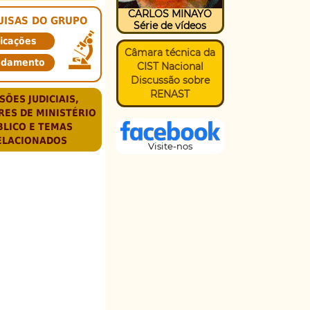
CARLOS MINAYO
UISAS DO GRUPO
Série de vídeos
icações
Câmara técnica da
ndamento
CIST Nacional
Discussão sobre
RENAST
SÕES JUDICIAIS,
RES DE MINISTÉRIO
BLICO E TEMAS
ELACIONADOS
Visite-nos