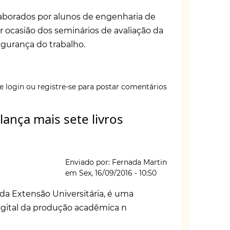
elaborados por alunos de engenharia de
ocasião dos seminários de avaliação da
segurança do trabalho.
e login
ou
registre-se
para postar comentários
lança mais sete livros
a
a
Enviado por:
Fernada Martin
em
Sex, 16/09/2016 - 10:50
da Extensão Universitária, é uma
igital da produção acadêmica n