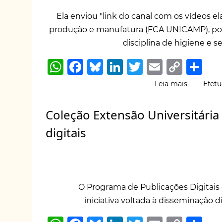
na
Itália
Ela enviou "link do canal com os vídeos 
produção e manufatura (FCA UNICAMP), por 
disciplina de higiene e 
W
F
B
Li
T
E
C
S
h
a
lu
n
w
m
o
h
Leia mais
sobre
Efetu
at
c
e
k
it
ai
p
ar
Vídeos
mukti
s
e
s
e
te
l
y
e
Coleção Extensão Universitária 
-
A
b
k
dI
r
Li
ergonomi
digitais
saúde
p
o
y
n
n
e
p
o
k
seguranç
do
k
trabalho
O Programa de Publicações Digitais 
iniciativa
voltada à disseminação d