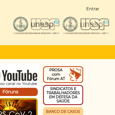
Entrar
PROSA
com
Fórum AT
sso canal no Youtube
SINDICATOS E
Fóruns
TRABALHADORES
EM DEFESA DA
SAÚDE
BANCO DE CASOS