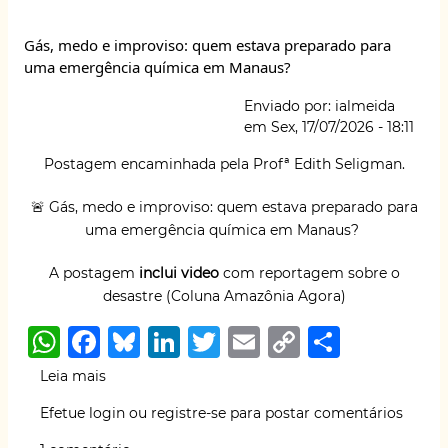
amarga
p
o
y
n
n
(notícia
Gás, medo e improviso: quem estava preparado para
p
o
k
sobre
uma emergência química em Manaus?
sofrimento
k
mental
Enviado por:
ialmeida
em
em
Sex, 17/07/2026 - 18:11
trabalhadores
da
Postagem encaminhada pela Profª Edith Seligman.
cana)
🚨 Gás, medo e improviso: quem estava preparado para
uma emergência química em Manaus?
A postagem
inclui video
com reportagem sobre o
desastre (Coluna Amazônia Agora)
W
F
B
Li
T
E
C
S
h
a
lu
n
w
m
o
h
Leia mais
sobre
at
c
e
k
it
ai
p
ar
Gás,
Efetue login
ou
registre-se
para postar comentários
medo
s
e
s
e
te
l
y
e
e