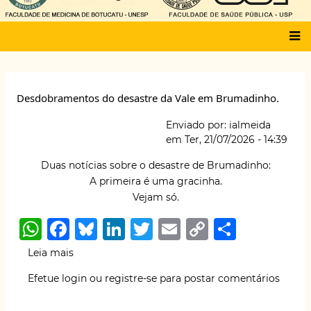
Main
menu
Desdobramentos do desastre da Vale em Brumadinho.
Enviado por:
ialmeida
em
Ter, 21/07/2026 - 14:39
Duas notícias sobre o desastre de Brumadinho:
A primeira é uma gracinha.
Vejam só.
W
F
B
Li
T
E
C
S
h
a
lu
n
w
m
o
h
Leia mais
sobre
at
c
e
k
it
ai
p
ar
Desdobramentos
Efetue login
ou
registre-se
para postar comentários
do
s
e
s
e
te
l
y
e
desastre
da