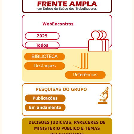
WebEncontros
2025
Todos
BIBLIOTECA
Destaques
Referências
PESQUISAS DO GRUPO
Publicações
Em andamento
DECISÕES JUDICIAIS, PARECERES DE
MINISTÉRIO PÚBLICO E TEMAS