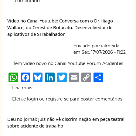
1 comentário
A
b
k
dI
r
Li
improviso:
quem
p
o
y
n
n
estava
Video no Canal Youtube: Conversa com o Dr Hiago
p
o
k
preparado
Wallace, do Cerest de Botucatu. Desenvolvedor de
para
k
aplicativos de STrabalhador
uma
emergência
Enviado por:
ialmeida
química
em
Sex, 17/07/2026 - 11:22
em
Manaus?
Tem vídeo novo no Canal Youtube Forum Acidentes
W
F
B
Li
T
E
C
S
h
a
lu
n
w
m
o
h
Leia mais
sobre
at
c
e
k
it
ai
p
ar
Video
Efetue login
ou
registre-se
para postar comentários
no
s
e
s
e
te
l
y
e
Canal
A
b
k
dI
r
Li
Youtube:
Deu no jornal: Juiz não vê discriminação em peça teatral
Conversa
p
o
y
n
n
sobre acidente de trabalho
com
p
o
k
o