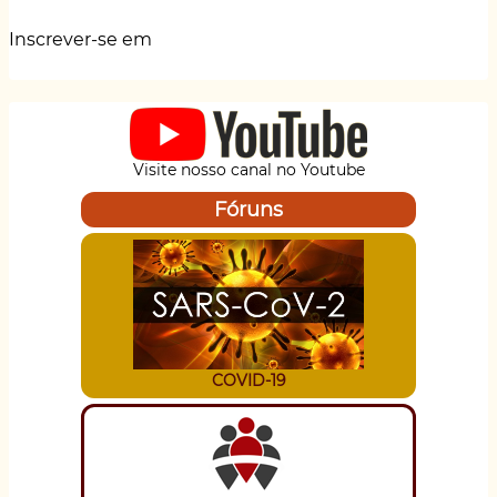
teatral
Inscrever-se em
sobre
acidente
de
trabalho
Visite nosso canal no Youtube
Fóruns
COVID-19