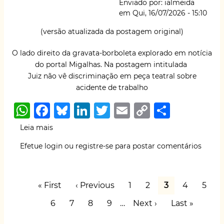
Enviado por:
ialmeida
Dr
k
em
Qui, 16/07/2026 - 15:10
Hiago
Wallace,
(versão atualizada da postagem original)
do
Cerest
O lado direito da gravata-borboleta explorado em notícia
de
do portal Migalhas. Na postagem intitulada
Botucatu.
Juiz não vê discriminação em peça teatral sobre
Desenvolvedor
acidente de trabalho
de
aplicativos
W
F
B
Li
T
E
C
S
de
h
a
lu
n
w
m
o
h
STrabalhador
Leia mais
sobre
at
c
e
k
it
ai
p
ar
Deu
Efetue login
ou
registre-se
para postar comentários
no
s
e
s
e
te
l
y
e
jornal:
A
b
k
dI
r
Li
Juiz
Paginação
não
p
o
y
n
n
Primeira
« First
Página
‹ Previous
Page
1
Page
2
Página
3
Page
4
Page
5
vê
página
anterior
atual
p
o
k
discriminação
Page
6
Page
7
Page
8
Page
9
…
Próxima
Next ›
Última
Last »
em
página
página
k
peça