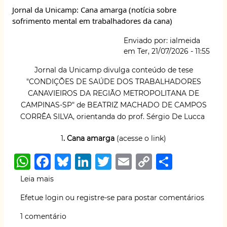
A
b
k
dI
r
Li
Jornal da Unicamp: Cana amarga (notícia sobre
Vale
p
o
y
n
n
sofrimento mental em trabalhadores da cana)
em
p
o
k
Brumadinho.
Enviado por:
ialmeida
k
em
Ter, 21/07/2026 - 11:55
Jornal da Unicamp divulga conteúdo de tese
"CONDIÇÕES DE SAÚDE DOS TRABALHADORES
CANAVIEIROS DA REGIÃO METROPOLITANA DE
CAMPINAS-SP" de BEATRIZ MACHADO DE CAMPOS
CORRÊA SILVA, orientanda do prof. Sérgio De Lucca
1
. Cana amarga
(acesse o link)
W
F
B
Li
T
E
C
S
h
a
lu
n
w
m
o
h
Leia mais
sobre
at
c
e
k
it
ai
p
ar
Jornal
Efetue login
ou
registre-se
para postar comentários
da
s
e
s
e
te
l
y
e
Unicamp:
1 comentário
A
b
k
dI
r
Li
Cana