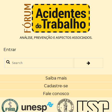
Pular
para
o
conteúdo
principal
ANÁLISE, PREVENÇÃO E ASPECTOS ASSOCIADOS.
Entrar
Menu
de
Search
conta
de
usuário
Saiba mais
Cadastre-se
Fale conosco