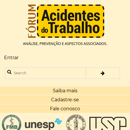
Pular
para
o
conteúdo
principal
ANÁLISE, PREVENÇÃO E ASPECTOS ASSOCIADOS.
Entrar
Menu
de
Search
conta
de
usuário
Saiba mais
Cadastre-se
Fale conosco