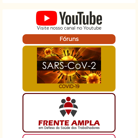
ser
na
Fac
de
Visite nosso canal no Youtube
Sa
Púb
Fóruns
da
US
COVID-19