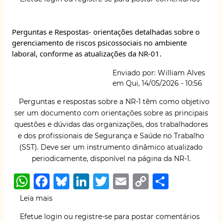
Uso
s
e
s
e
te
l
y
e
Ético
A
b
k
dI
r
Li
da
Perguntas e Respostas- orientações detalhadas sobre o
Inteligência
p
o
y
n
n
gerenciamento de riscos psicossociais no ambiente
Artificial
p
o
k
laboral, conforme as atualizações da NR-01.
I
Série
k
Enviado por:
William Alves
"O
em
Qui, 14/05/2026 - 10:56
artigo
científico
Perguntas e respostas sobre a NR-1 têm como objetivo
em
ser um documento com orientações sobre as principais
foco
questões e dúvidas das organizações, dos trabalhadores
e dos profissionais de Segurança e Saúde no Trabalho
(SST). Deve ser um instrumento dinâmico atualizado
periodicamente, disponível na página da NR-1.
W
F
B
Li
T
E
C
S
h
a
lu
n
w
m
o
h
Leia mais
sobre
at
c
e
k
it
ai
p
ar
Perguntas
Efetue login
ou
registre-se
para postar comentários
e