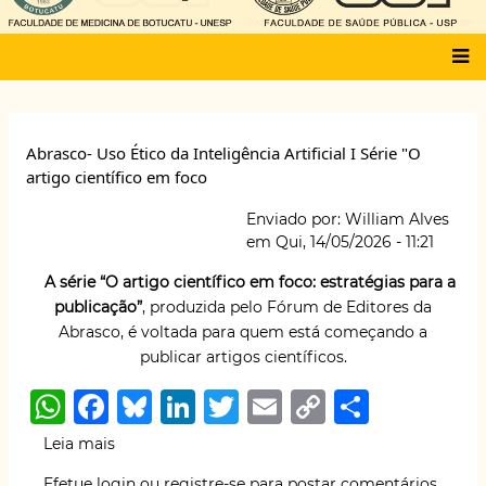
Main
menu
Abrasco- Uso Ético da Inteligência Artificial I Série "O
artigo científico em foco
Enviado por:
William Alves
em
Qui, 14/05/2026 - 11:21
A série “O artigo científico em foco: estratégias para a
publicação”
,
produzida pelo Fórum de Editores da
Abrasco, é voltada para quem está começando a
publicar artigos científicos.
W
F
B
Li
T
E
C
S
h
a
lu
n
w
m
o
h
Leia mais
sobre
at
c
e
k
it
ai
p
ar
Abrasco-
Efetue login
ou
registre-se
para postar comentários