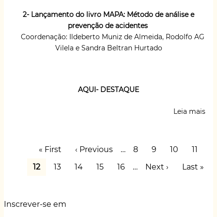
e
2- Lançamento do livro MAPA: Método de análise e
a
prevenção de acidentes
vigilância
dos
Coordenação: Ildeberto Muniz de Almeida, Rodolfo AG
trabalhadores
Vilela e Sandra Beltran Hurtado
AQUI- DESTAQUE
Leia mais
sob
Fó
AT
te
Paginação
Primeira
« First
Página
‹ Previous
…
Page
8
Page
9
Page
10
Page
11
doi
página
anterior
enc
Página
12
Page
13
Page
14
Page
15
Page
16
…
Próxima
Next ›
Última
Last »
em
atual
página
página
org
Jun
202
Inscrever-se em
Am