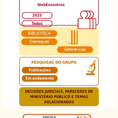
WebEncontros
2025
Todos
BIBLIOTECA
Destaques
Referências
PESQUISAS DO GRUPO
Publicações
Em andamento
DECISÕES JUDICIAIS, PARECERES DE
MINISTÉRIO PÚBLICO E TEMAS
RELACIONADOS