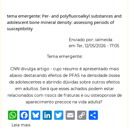
s
e
s
e
te
l
y
e
Respostas-
A
b
k
dI
r
Li
orientações
tema emergente: Per- and polyfluoroalkyl substances and
detalhadas
p
o
y
n
n
adolescent bone mineral density: assessing periods of
sobre
p
o
k
susceptibility
o
gerenciamento
k
Enviado por:
ialmeida
de
em
Ter, 12/05/2026 - 17:05
riscos
psicossociais
Tema emergente:
no
ambiente
CNN divulga artigo - cujo resumo é apresentado mais
laboral,
abaixo destacando efeitos de PFAS na densidade óssea
conforme
de adolescentes e abrindo dúvidas sobre outros efeitos
as
em adultos. Será que esses achados podem estar
atualizações
da
relacionados com risocs de fraturas e ou osteoporose de
NR-
aparecimento precoce na vida adulta?
01.
W
F
B
Li
T
E
C
S
h
a
lu
n
w
m
o
h
Leia mais
sobre