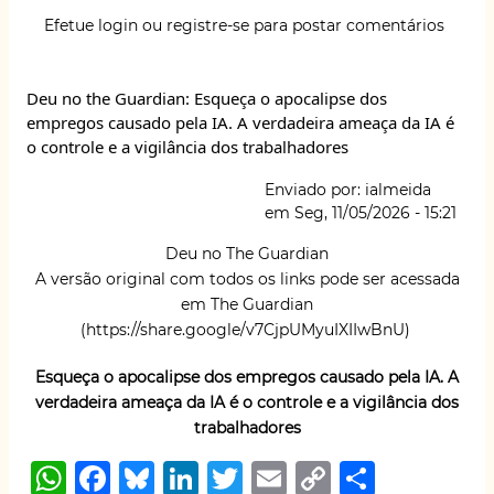
at
c
e
k
it
ai
p
ar
tema
Efetue login
ou
registre-se
para postar comentários
emergente:
s
e
s
e
te
l
y
e
Per-
A
b
k
dI
r
Li
and
Deu no the Guardian: Esqueça o apocalipse dos
polyfluoroalkyl
p
o
y
n
n
empregos causado pela IA. A verdadeira ameaça da IA é
substances
p
o
k
o controle e a vigilância dos trabalhadores
and
adolescent
k
Enviado por:
ialmeida
bone
em
Seg, 11/05/2026 - 15:21
mineral
density:
Deu no The Guardian
assessing
A versão original com todos os links pode ser acessada
periods
em The Guardian
of
(
https://share.google/v7CjpUMyuIXIIwBnU
)
susceptibility
Esqueça o apocalipse dos empregos causado pela IA. A
verdadeira ameaça da IA é o controle e a vigilância dos
trabalhadores
W
F
B
Li
T
E
C
S