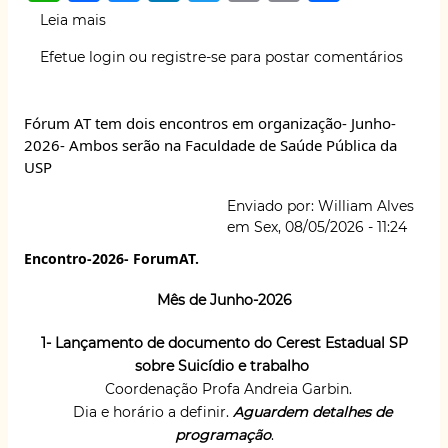
h
a
lu
n
w
m
o
h
Leia mais
sobre
at
c
e
k
it
ai
p
ar
Deu
Efetue login
ou
registre-se
para postar comentários
no
s
e
s
e
te
l
y
e
the
A
b
k
dI
r
Li
Guardian:
Fórum AT tem dois encontros em organização- Junho-
Esqueça
p
o
y
n
n
2026- Ambos serão na Faculdade de Saúde Pública da
o
p
o
k
USP
apocalipse
dos
k
Enviado por:
William Alves
empregos
em
Sex, 08/05/2026 - 11:24
causado
pela
Encontro-2026- ForumAT.
IA.
A
Mês de Junho-2026
verdadeira
ameaça
1- Lançamento de documento do Cerest Estadual SP
da
sobre Suicídio e trabalho
IA
Coordenação Profa Andreia Garbin.
é
Dia e horário a definir.
Aguardem detalhes de
o
programação
.
controle