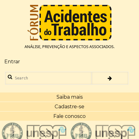
Pular
para
o
conteúdo
principal
ANÁLISE, PREVENÇÃO E ASPECTOS ASSOCIADOS.
Entrar
Menu
de
Search
conta
de
usuário
Saiba mais
Cadastre-se
Fale conosco