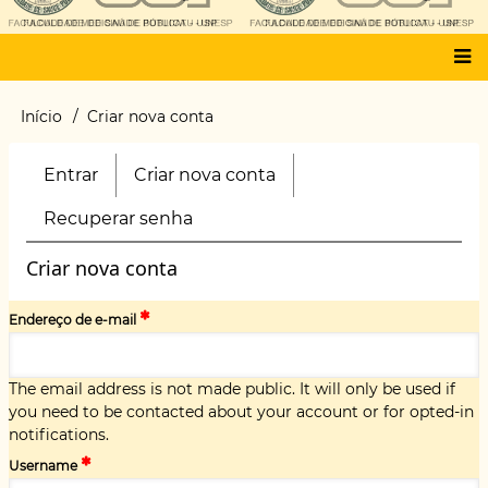
Main
Início
Criar nova conta
Trilha
menu
de
navegação
Entrar
Criar nova conta
(aba
Primary
ativa)
tabs
Recuperar senha
Criar nova conta
Endereço de e-mail
The email address is not made public. It will only be used if
you need to be contacted about your account or for opted-in
notifications.
Username