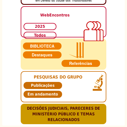
WebEncontros
2025
Todos
BIBLIOTECA
Destaques
Referências
PESQUISAS DO GRUPO
Publicações
Em andamento
DECISÕES JUDICIAIS, PARECERES DE
MINISTÉRIO PÚBLICO E TEMAS
RELACIONADOS