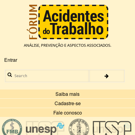
Pular
para
o
conteúdo
principal
ANÁLISE, PREVENÇÃO E ASPECTOS ASSOCIADOS.
Entrar
Menu
de
Search
conta
de
usuário
Saiba mais
Cadastre-se
Fale conosco