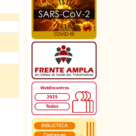
COVID-19
WebEncontros
2025
Todos
BIBLIOTECA
Destaques