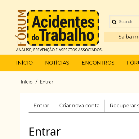
Pular
para
Menu
o
Search
de
conteúdo
principal
Saiba m
conta
ANÁLISE, PREVENÇÃO E ASPECTOS ASSOCIADOS.
de
Main
INÍCIO
NOTÍCIAS
ENCONTROS
FÓR
usuário
menu
Início
Entrar
Trilha
de
Entrar
(aba
Criar nova conta
Recuperar 
Primary
navegação
ativa)
tabs
Entrar