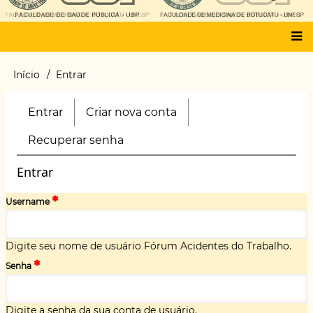
Main
Início
Entrar
Trilha
menu
de
navegação
Entrar
(aba
Criar nova conta
Primary
ativa)
tabs
Recuperar senha
Entrar
Username
Digite seu nome de usuário Fórum Acidentes do Trabalho.
Senha
Digite a senha da sua conta de usuário.