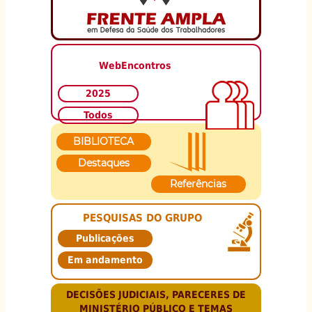
WebEncontros
2025
Todos
BIBLIOTECA
Destaques
Referências
PESQUISAS DO GRUPO
Publicações
Em andamento
DECISÕES JUDICIAIS, PARECERES DE
MINISTÉRIO PÚBLICO E TEMAS