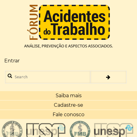
Pular
para
o
conteúdo
principal
ANÁLISE, PREVENÇÃO E ASPECTOS ASSOCIADOS.
Entrar
Menu
de
Search
conta
de
usuário
Saiba mais
Cadastre-se
Fale conosco