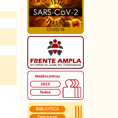
COVID-19
WebEncontros
2025
Todos
BIBLIOTECA
Destaques