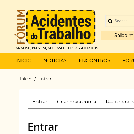
Pular
para
Menu
o
Search
de
conteúdo
principal
Saiba m
conta
ANÁLISE, PREVENÇÃO E ASPECTOS ASSOCIADOS.
de
Main
INÍCIO
NOTÍCIAS
ENCONTROS
FÓR
usuário
menu
Início
Entrar
Trilha
de
Entrar
(aba
Criar nova conta
Recuperar 
Primary
navegação
ativa)
tabs
Entrar