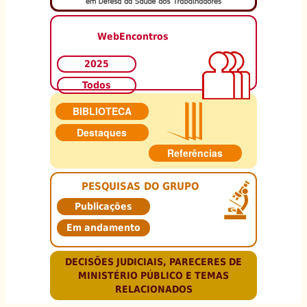
WebEncontros
2025
Todos
BIBLIOTECA
Destaques
Referências
PESQUISAS DO GRUPO
Publicações
Em andamento
DECISÕES JUDICIAIS, PARECERES DE
MINISTÉRIO PÚBLICO E TEMAS
RELACIONADOS