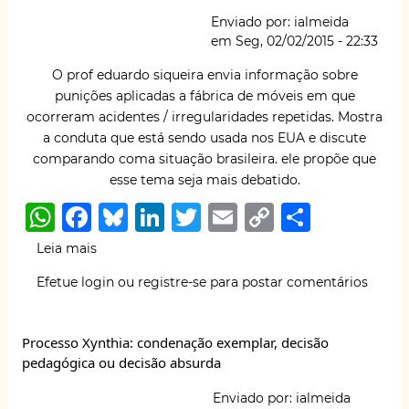
p
o
k
site
Enviado por:
ialmeida
suíço
k
em
Seg, 02/02/2015 - 22:33
O prof eduardo siqueira envia informação sobre
punições aplicadas a fábrica de móveis em que
ocorreram acidentes / irregularidades repetidas. Mostra
a conduta que está sendo usada nos EUA e discute
comparando coma situação brasileira. ele propõe que
esse tema seja mais debatido.
W
F
B
Li
T
E
C
S
h
a
lu
n
w
m
o
h
Leia mais
sobre
at
c
e
k
it
ai
p
ar
Fábrica
Efetue login
ou
registre-se
para postar comentários
de
s
e
s
e
te
l
y
e
móveis
A
b
k
dI
r
Li
incluída
Processo Xynthia: condenação exemplar, decisão
em
p
o
y
n
n
pedagógica ou decisão absurda
programa
p
o
k
de
Enviado por:
ialmeida
violações