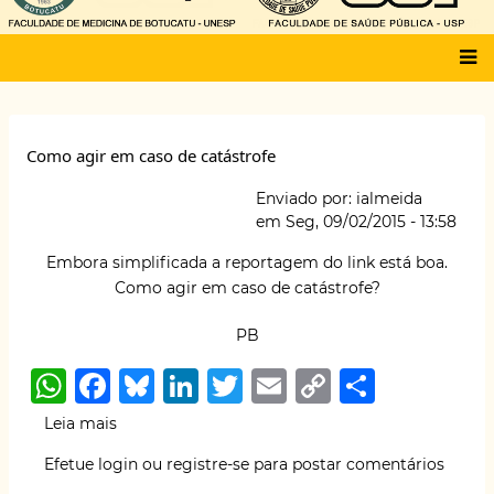
Main
menu
Como agir em caso de catástrofe
Enviado por:
ialmeida
em
Seg, 09/02/2015 - 13:58
Embora simplificada a reportagem do link está boa.
Como agir
em caso de catástrofe?
PB
W
F
B
Li
T
E
C
S
h
a
lu
n
w
m
o
h
Leia mais
sobre
at
c
e
k
it
ai
p
ar
Como
Efetue login
ou
registre-se
para postar comentários
agir
s
e
s
e
te
l
y
e
em