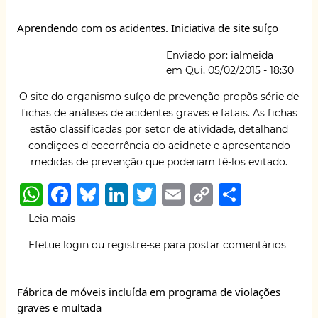
A
b
k
dI
r
Li
caso
Aprendendo com os acidentes. Iniciativa de site suíço
de
p
o
y
n
n
catástrofe
Enviado por:
ialmeida
p
o
k
em
Qui, 05/02/2015 - 18:30
k
O site do
organismo suíço de prevenção propõs série de
fichas d
e análises de acidentes graves e fatais. As fichas
estão classificadas por setor de atividade, detalhand
condiçoes d eocorrência do acidnete e apresentando
medidas de prevenção que poderiam tê-los evitado.
W
F
B
Li
T
E
C
S
h
a
lu
n
w
m
o
h
Leia mais
sobre
at
c
e
k
it
ai
p
ar
Aprendendo
Efetue login
ou
registre-se
para postar comentários
com
s
e
s
e
te
l
y
e
os
A
b
k
dI
r
Li
acidentes.
Fábrica de móveis incluída em programa de violações
Iniciativa
p
o
y
n
n
graves e multada
de