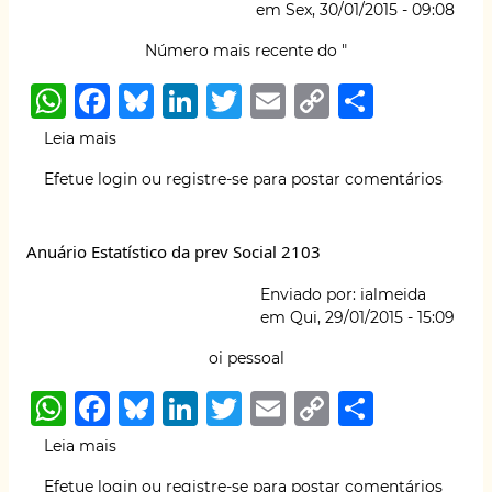
k
em
Sex, 30/01/2015 - 09:08
graves
e
Número mais recente do "
multada
W
F
B
Li
T
E
C
S
h
a
lu
n
w
m
o
h
Leia mais
sobre
at
c
e
k
it
ai
p
ar
Processo
Efetue login
ou
registre-se
para postar comentários
Xynthia:
s
e
s
e
te
l
y
e
condenação
A
b
k
dI
r
Li
exemplar,
Anuário Estatístico da prev Social 2103
decisão
p
o
y
n
n
pedagógica
Enviado por:
ialmeida
p
o
k
ou
em
Qui, 29/01/2015 - 15:09
decisão
k
absurda
oi pessoal
W
F
B
Li
T
E
C
S
h
a
lu
n
w
m
o
h
Leia mais
sobre
at
c
e
k
it
ai
p
ar
Anuário
Efetue login
ou
registre-se
para postar comentários
Estatístico