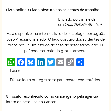
terrorista"
p
o
y
n
n
Livro online: O lado obscuro dos acidentes de trabalho
p
o
k
k
Enviado por:
ialmeida
em
Qua, 25/03/2015 - 17:16
Está disponível na internet livro de sociológic português
João Areosa, chamado "
O lado obscuro dos acidentes
de
trabalho". ´e um estudo de caso do setor ferroviário. O
pdf pode ser baixado gratuitamente.
W
F
B
Li
T
E
C
S
h
a
lu
n
w
m
o
h
Leia mais
sobre
at
c
e
k
it
ai
p
ar
Livro
Efetue login
ou
registre-se
para postar comentários
online:
s
e
s
e
te
l
y
e
O
A
b
k
dI
r
Li
lado
Glifosato reconhecido como cancerígeno pela agencia
obscuro
p
o
y
n
n
intern de pesquisa do Cancer
dos
p
o
k
acidentes