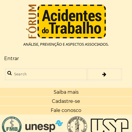
Pular
para
o
conteúdo
principal
ANÁLISE, PREVENÇÃO E ASPECTOS ASSOCIADOS.
Entrar
Menu
de
Search
conta
de
usuário
Saiba mais
Cadastre-se
Fale conosco