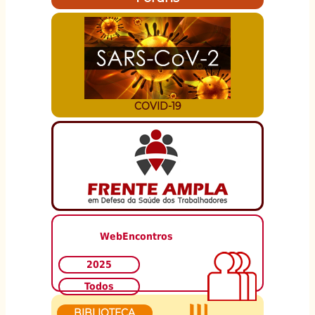
COVID-19
WebEncontros
2025
Todos
BIBLIOTECA