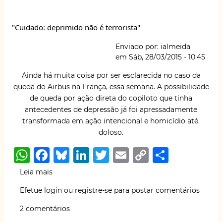
A
b
k
dI
r
Li
a
p
o
y
n
n
"maratona"
"Cuidado: deprimido não é terrorista"
p
o
k
perigosa
dos
k
Enviado por:
ialmeida
Canaviais
em
Sáb, 28/03/2015 - 10:45
Ainda há muita coisa por ser esclarecida no caso da
queda do Airbus na França, essa semana. A possibilidade
de queda por ação direta do copiloto que tinha
antecedentes de depressão já foi apressadamente
transformada em ação intencional e homicídio até.
doloso.
W
F
B
Li
T
E
C
S
h
a
lu
n
w
m
o
h
Leia mais
sobre
at
c
e
k
it
ai
p
ar
"Cuidado:
Efetue login
ou
registre-se
para postar comentários
deprimido
s
e
s
e
te
l
y
e
não
2 comentários
A
b
k
dI
r
Li
é