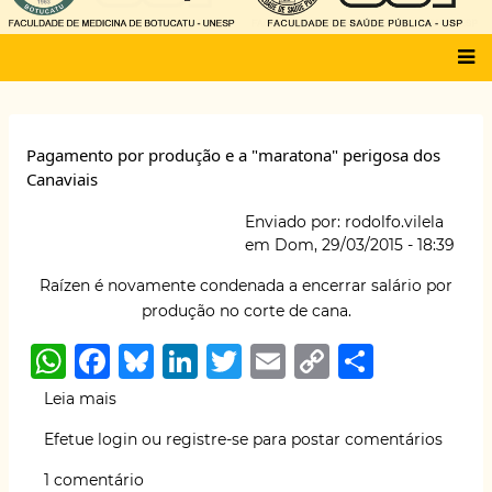
Main
menu
Pagamento por produção e a "maratona" perigosa dos
Canaviais
Enviado por:
rodolfo.vilela
em
Dom, 29/03/2015 - 18:39
Raízen é novamente condenada a encerrar salário por
produção no corte de cana.
W
F
B
Li
T
E
C
S
h
a
lu
n
w
m
o
h
Leia mais
sobre
at
c
e
k
it
ai
p
ar
Pagamento
Efetue login
ou
registre-se
para postar comentários
por
s
e
s
e
te
l
y
e
produção
1 comentário
e