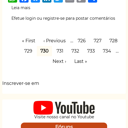
h
a
lu
n
w
m
o
h
Leia mais
sobre
at
c
e
k
it
ai
p
ar
Empresa
Efetue login
ou
registre-se
para postar comentários
aérea
s
e
s
e
te
l
y
e
pulveriza
A
b
k
dI
r
Li
escola
Paginação
com
p
o
y
n
n
Primeira
« First
Página
‹ Previous
…
Page
726
Page
727
Page
728
venenos
página
anterior
p
o
k
agrícloas
Page
729
Página
730
Page
731
Page
732
Page
733
Page
734
…
atual
k
Próxima
Next ›
Última
Last »
página
página
Inscrever-se em
Visite nosso canal no Youtube
Fóruns