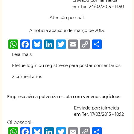
Enviado por:
ialmeida
de
k
em
Ter, 24/03/2015 - 11:50
trabalho
Atenção pessoal.
A notícia abaixo é de março de 2015.
W
F
B
Li
T
E
C
S
h
a
lu
n
w
m
o
h
Leia mais
sobre
at
c
e
k
it
ai
p
ar
Glifosato
Efetue login
ou
registre-se
para postar comentários
reconhecido
s
e
s
e
te
l
y
e
como
2 comentários
A
b
k
dI
r
Li
cancerígeno
pela
p
o
y
n
n
agencia
Empresa aérea pulveriza escola com venenos agrícloas
p
o
k
intern
de
k
Enviado por:
ialmeida
pesquisa
em
Ter, 17/03/2015 - 10:12
do
Oi pessoal.
Cancer
W
F
B
Li
T
E
C
S