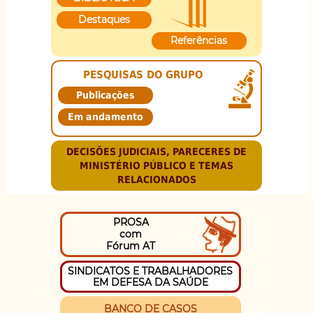
Destaques
Referências
PESQUISAS DO GRUPO
Publicações
Em andamento
DECISÕES JUDICIAIS, PARECERES DE
MINISTÉRIO PÚBLICO E TEMAS
RELACIONADOS
PROSA
com
Fórum AT
SINDICATOS E TRABALHADORES
EM DEFESA DA SAÚDE
BANCO DE CASOS