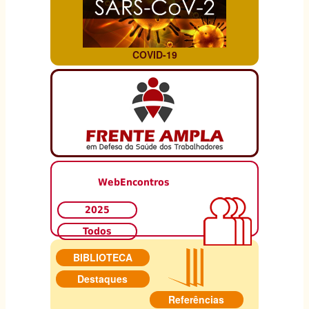
-
NEUROCIENTISTA
BRASILEIRO.
COVID-19
WebEncontros
2025
Todos
BIBLIOTECA
Destaques
Referências