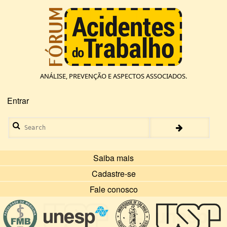
Pular
para
o
conteúdo
principal
ANÁLISE, PREVENÇÃO E ASPECTOS ASSOCIADOS.
Entrar
Menu
de
Search
conta
de
usuário
Saiba mais
Cadastre-se
Fale conosco