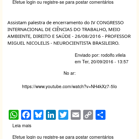
Efetue login
ou
registre-se
para postar comentários
de
s
e
sk
e
er
y
e
site
A
b
y
dI
Li
sobre
Assistam palestra de encerramento do IV CONGRESSO
Segurança
p
o
n
n
INTERNACIONAL DE CIÊNCIAS DO TRABALHO, MEIO
do
p
o
k
Trabalho
AMBIENTE, DIREITO E SAÚDE - 26/08/2016 - PROFESSOR
MIGUEL NICOLELIS - NEUROCIENTISTA BRASILEIRO.
k
Enviado por:
rodolfo.vilela
em
Ter, 20/09/2016 - 13:57
No ar:
https://www.youtube.com/watch?
v=NH4kXz7-5Io
W
F
Bl
Li
T
E
C
S
h
a
u
n
wi
m
o
h
Leia mais
sobre
at
c
e
k
tt
ail
p
ar
Assistam
Efetue login
ou
registre-se
para postar comentários
palestra