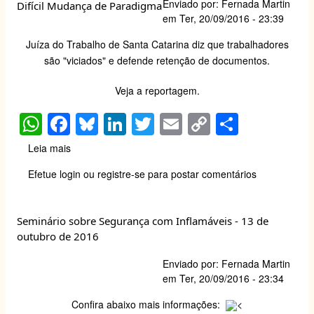
Enviado por:
Fernada Martin
Difícil Mudança de Paradigma
n°
em
Ter, 20/09/2016 - 23:39
2
do
Juíza do Trabalho de Santa Catarina diz que trabalhadores
Vol.
são "viciados" e defende retenção de documentos.
14
da
Veja a reportagem.
Revista
Brasileira
W
F
Bl
Li
T
E
C
S
de
h
a
u
n
wi
m
o
h
Medicina
Leia mais
sobre
do
at
c
e
k
tt
ail
p
ar
Difícil
Trabalho
Efetue login
ou
registre-se
para postar comentários
Mudança
s
e
sk
e
er
y
e
(RBMT)
de
A
b
y
dI
Li
Paradigma
Seminário sobre Segurança com Inflamáveis - 13 de
p
o
n
n
outubro de 2016
p
o
k
Enviado por:
Fernada Martin
k
em
Ter, 20/09/2016 - 23:34
Confira abaixo mais informações:
<