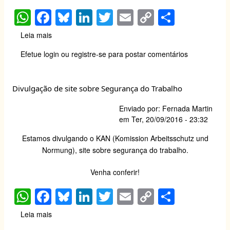
W
F
Bl
Li
T
E
C
S
h
a
u
n
wi
m
o
h
Leia mais
sobre
at
c
e
k
tt
ail
p
ar
Seminário
Efetue login
ou
registre-se
para postar comentários
sobre
s
e
sk
e
er
y
e
Segurança
A
b
y
dI
Li
com
Divulgação de site sobre Segurança do Trabalho
Inflamáveis
p
o
n
n
-
p
o
k
Enviado por:
Fernada Martin
13
em
Ter, 20/09/2016 - 23:32
de
k
outubro
Estamos divulgando o KAN (Komission Arbeitsschutz und
de
Normung), site sobre segurança do trabalho.
2016
Venha conferir
!
W
F
Bl
Li
T
E
C
S
h
a
u
n
wi
m
o
h
Leia mais
sobre
at
c
e
k
tt
ail
p
ar
Divulgação