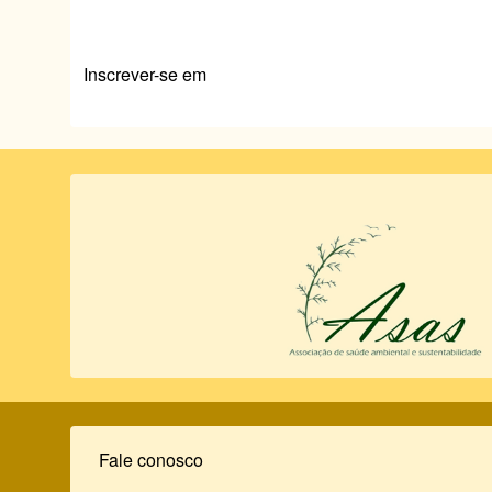
p
o
n
n
2103
p
p
o
k
k
Inscrever-se em
Fale conosco
Rodapé