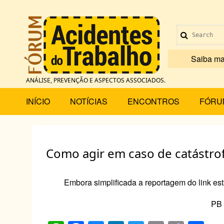
Pular
para
Menu
o
Search
conteúdo
de
principal
Saiba ma
conta
ANÁLISE, PREVENÇÃO E ASPECTOS ASSOCIADOS.
de
Main
INÍCIO
NOTÍCIAS
ENCONTROS
FÓRU
usuário
menu
Como agir em caso de catástro
Embora simplificada a reportagem do link es
PB