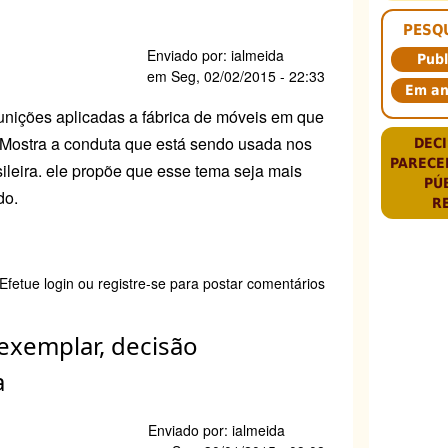
ativa
PESQ
Enviado por:
ialmeida
Publ
o
em
Seg, 02/02/2015 - 22:33
Em a
unições aplicadas a fábrica de móveis em que
. Mostra a conduta que está sendo usada nos
DECI
PARECE
leira. ele propõe que esse tema seja mais
PÚ
do.
R
e
Efetue login
ou
registre-se
para postar comentários
ica
exemplar, decisão
is
ída
a
rama
Enviado por:
ialmeida