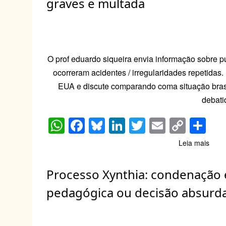
graves e multada
Inici
p
o
n
n
de
p
o
k
site
suíç
k
O prof eduardo siqueira envia informação sobre p
ocorreram acidentes / irregularidades repetidas
EUA e discute comparando coma situação brasi
debati
W
F
Bl
Li
T
E
C
S
h
a
u
n
wi
m
o
h
Leia mais
sobr
at
c
e
k
tt
ail
p
ar
Fábr
de
s
e
sk
e
er
y
e
Processo Xynthia: condenação 
móve
A
b
y
dI
Li
inclu
pedagógica ou decisão absurd
em
p
o
n
n
prog
p
o
k
de