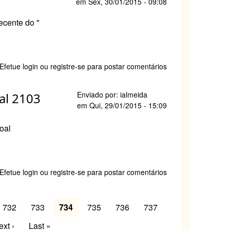
ções
em
Sex, 30/01/2015 - 09:08
es
cente do "
ada
e
Efetue login
ou
registre-se
para postar comentários
esso
ia:
Enviado por:
ialmeida
ial 2103
enação
em
Qui, 29/01/2015 - 15:09
plar,
são
oal
gógica
são
rda
e
Efetue login
ou
registre-se
para postar comentários
rio
ístico
Page
732
Page
733
Página
734
Page
735
Page
736
Page
737
atual
róxima
xt ›
Última
Last »
l