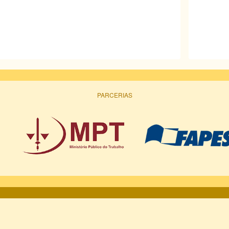
ágina
página
PARCERIAS