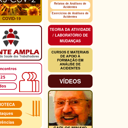
Relatos de Análises de
Acidentes
Exercícios de Análises de
Acidentes
COVID-19
TEORIA DA ATIVIDADE
/ LABORATÓRIO DE
MUDANÇAS
CURSOS E MATERIAIS
DE APOIO À
FORMAÇÃO EM
ANÁLISE DE
ACIDENTES
ncontros
025
VÍDEOS
dos
LIOTECA
taques
rências
CARLOS MINAYO