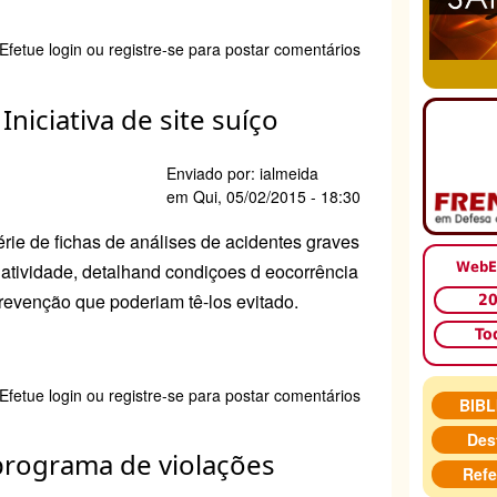
e
Efetue login
ou
registre-se
para postar comentários
o
iciativa de site suíço
Enviado por:
ialmeida
trofe
em
Qui, 05/02/2015 - 18:30
rie de fichas d
e análises de acidentes graves
de atividade, detalhand condiçoes d eocorrência
WebE
evenção que poderiam tê-los evitado.
2
To
e
Efetue login
ou
registre-se
para postar comentários
BIB
ndendo
Des
programa de violações
Refe
ntes.