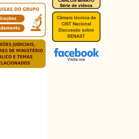
Série de vídeos
UISAS DO GRUPO
Câmara técnica da
icações
CIST Nacional
ndamento
Discussão sobre
RENAST
SÕES JUDICIAIS,
RES DE MINISTÉRIO
BLICO E TEMAS
Visite-nos
ELACIONADOS