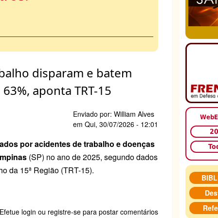
abalho disparam e batem
e 63%, aponta TRT-15
Enviado por:
William Alves
WebE
em
Qui, 30/07/2026 - 12:01
2
vados por acidentes de trabalho e doenças
To
mpinas
(SP) no ano de 2025, segundo dados
ho da 15ª Região (TRT-15).
BIB
Des
Refe
e
Efetue login
ou
registre-se
para postar comentários