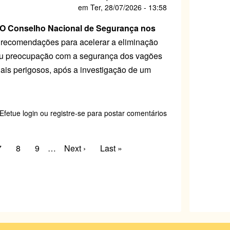
em
Ter, 28/07/2026 - 13:58
e
os.
O Conselho Nacional de Segurança nos
as recomendações para acelerar a eliminação
ou preocupação com a segurança dos vagões
ais perigosos, após a investigação de um
e
Efetue login
ou
registre-se
para postar comentários
ia-
nal
sportation
Page
7
Page
8
Page
9
…
Próxima
Next ›
Última
Last »
ty
página
página
arrilamento