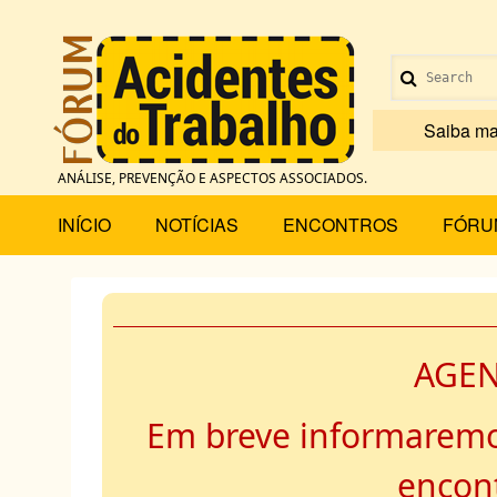
Pular
para
Menu
o
Search
conteúdo
de
principal
Saiba ma
conta
ANÁLISE, PREVENÇÃO E ASPECTOS ASSOCIADOS.
de
Main
INÍCIO
NOTÍCIAS
ENCONTROS
FÓRU
usuário
menu
AGE
Em breve informaremo
encont