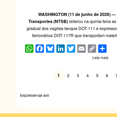
entr
pilot
WASHINGTON (11 de junho de 2026) — 
Transportes (NTSB)
reiterou na quinta-feira 
gradual dos vagões-tanque DOT-111 e express
ferroviários DOT-117R que transportam materi
W
F
Bl
Li
T
E
C
S
h
a
u
n
wi
m
o
h
Leia mais
sobr
at
c
e
k
tt
ail
p
ar
Notic
Natio
s
e
sk
e
er
y
e
Paginação
Tran
Página
1
Page
2
Page
3
Page
4
Page
5
Page
6
A
b
y
dI
Li
Safe
atual
Bord
p
o
n
n
-
p
o
k
Inscrever-se em
O
desc
k
e
o