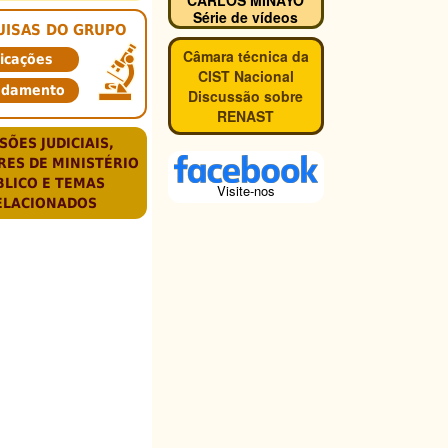
Série de vídeos
UISAS DO GRUPO
Câmara técnica da
icações
CIST Nacional
ndamento
Discussão sobre
RENAST
SÕES JUDICIAIS,
RES DE MINISTÉRIO
BLICO E TEMAS
Visite-nos
ELACIONADOS