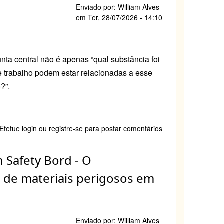
TICO
Enviado por:
William Alves
em
Ter, 28/07/2026 - 14:10
ta central não é apenas “qual substância foi
 trabalho podem estar relacionadas a esse
?”.
e
Efetue login
ou
registre-se
para postar comentários
B
ga
n Safety Bord - O
do
e
 de materiais perigosos em
ências
ença
Enviado por:
William Alves
as