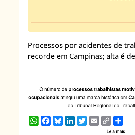
Processos por acidentes de tr
recorde em Campinas; alta é d
O número de
processos trabalhistas moti
ocupacionais
atingiu uma marca histórica em
Ca
do Tribunal Regional do Trabal
W
F
Bl
Li
T
E
C
S
h
a
u
n
wi
m
o
h
Leia mais
sobr