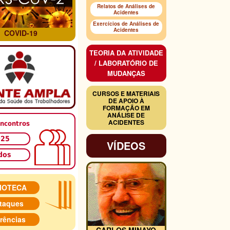
Relatos de Análises de
Acidentes
Exercícios de Análises de
Acidentes
COVID-19
TEORIA DA ATIVIDADE
/ LABORATÓRIO DE
MUDANÇAS
CURSOS E MATERIAIS
DE APOIO À
FORMAÇÃO EM
ANÁLISE DE
ACIDENTES
ncontros
025
VÍDEOS
dos
LIOTECA
taques
rências
CARLOS MINAYO