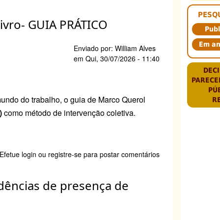
essos
PESQ
ivro- GUIA PRÁTICO
entes
Publ
lho
Em a
Enviado por:
William Alves
aram
em
Qui, 30/07/2026 - 11:40
DECI
m
PARECE
rde
PÚ
undo do trabalho, o guia de Marco Querol
R
inas;
)
como método de intervenção coletiva.
e
Efetue login
ou
registre-se
para postar comentários
ta
ratório
dências de presença de
nça-
-
A